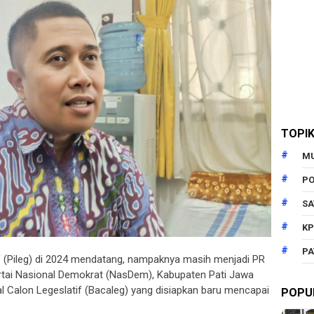
TOPI
M
PO
SA
KP
PA
if (Pileg) di 2024 mendatang, nampaknya masih menjadi PR
rtai Nasional Demokrat (NasDem), Kabupaten Pati Jawa
al Calon Legeslatif (Bacaleg) yang disiapkan baru mencapai
POPU