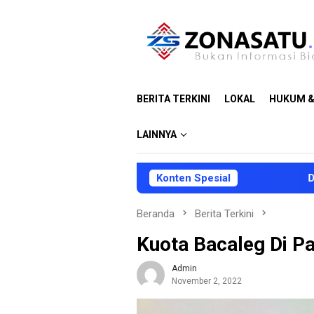
Loncat
ke
konten
BERITA TERKINI
LOKAL
HUKUM &
LAINNYA
Konten Spesial
DPRD dan Pem
Beranda
Berita Terkini
Kuota Bacaleg Di P
Admin
November 2, 2022