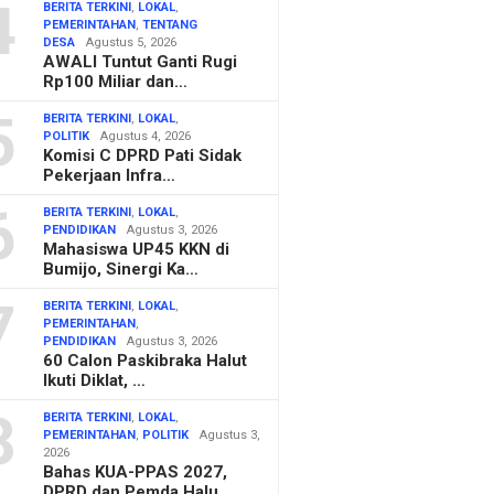
4
BERITA TERKINI
,
LOKAL
,
PEMERINTAHAN
,
TENTANG
DESA
Agustus 5, 2026
AWALI Tuntut Ganti Rugi
Rp100 Miliar dan…
5
BERITA TERKINI
,
LOKAL
,
POLITIK
Agustus 4, 2026
Komisi C DPRD Pati Sidak
Pekerjaan Infra…
6
BERITA TERKINI
,
LOKAL
,
PENDIDIKAN
Agustus 3, 2026
Mahasiswa UP45 KKN di
Bumijo, Sinergi Ka…
7
BERITA TERKINI
,
LOKAL
,
PEMERINTAHAN
,
PENDIDIKAN
Agustus 3, 2026
60 Calon Paskibraka Halut
Ikuti Diklat, …
8
BERITA TERKINI
,
LOKAL
,
PEMERINTAHAN
,
POLITIK
Agustus 3,
2026
Bahas KUA-PPAS 2027,
DPRD dan Pemda Halu…