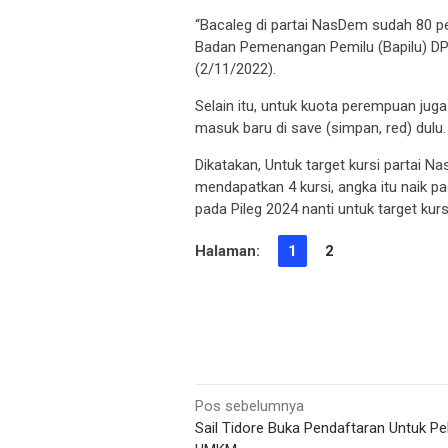
“Bacaleg di partai NasDem sudah 80 pe
Badan Pemenangan Pemilu (Bapilu) DP
(2/11/2022).
Selain itu, untuk kuota perempuan ju
masuk baru di save (simpan, red) dulu.
Dikatakan, Untuk target kursi partai 
mendapatkan 4 kursi, angka itu naik 
pada Pileg 2024 nanti untuk target kur
Halaman:
1
2
Navigasi
Pos sebelumnya
Sail Tidore Buka Pendaftaran Untuk Pe
pos