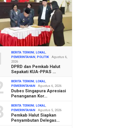
1
BERITA TERKINI
,
LOKAL
,
PEMERINTAHAN
,
POLITIK
Agustus 6,
2026
DPRD dan Pemkab Halut
Sepakati KUA-PPAS …
2
BERITA TERKINI
,
LOKAL
,
PEMERINTAHAN
Agustus 6, 2026
Dubes Singapura Apresiasi
Penanganan Kor…
3
BERITA TERKINI
,
LOKAL
,
PEMERINTAHAN
Agustus 5, 2026
Pemkab Halut Siapkan
Penyambutan Delegas…