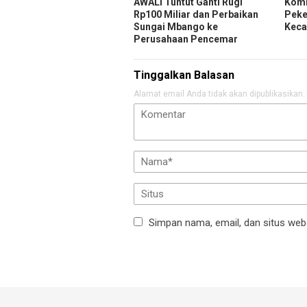
AWALI Tuntut Ganti Rugi
Komi
Rp100 Miliar dan Perbaikan
Peker
Sungai Mbango ke
Keca
Perusahaan Pencemar
Tinggalkan Balasan
Alamat email Anda tidak akan dipublikasikan.
Simpan nama, email, dan situs web