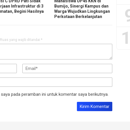
si C DPRD Pati Sidak
Mahasiswa UP45 KKN di
jaan Infrastruktur di 3
Bumijo, Sinergi Kampus dan
matan, Begini Hasilnya
Warga Wujudkan Lingkungan
Perkotaan Berkelanjutan
1
Ruas yang wajib ditandai
*
 saya pada peramban ini untuk komentar saya berikutnya.