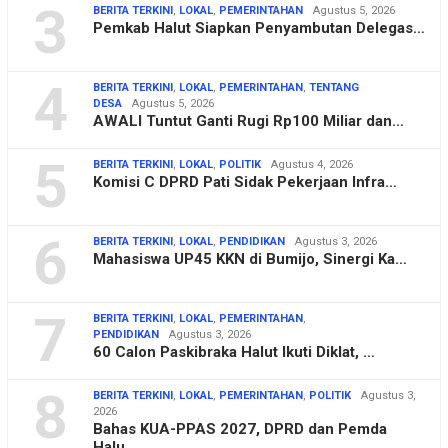
3
BERITA TERKINI
,
LOKAL
,
PEMERINTAHAN
Agustus 5, 2026
Pemkab Halut Siapkan Penyambutan Delegas…
4
BERITA TERKINI
,
LOKAL
,
PEMERINTAHAN
,
TENTANG
DESA
Agustus 5, 2026
AWALI Tuntut Ganti Rugi Rp100 Miliar dan…
5
BERITA TERKINI
,
LOKAL
,
POLITIK
Agustus 4, 2026
Komisi C DPRD Pati Sidak Pekerjaan Infra…
6
BERITA TERKINI
,
LOKAL
,
PENDIDIKAN
Agustus 3, 2026
Mahasiswa UP45 KKN di Bumijo, Sinergi Ka…
7
BERITA TERKINI
,
LOKAL
,
PEMERINTAHAN
,
PENDIDIKAN
Agustus 3, 2026
60 Calon Paskibraka Halut Ikuti Diklat, …
8
BERITA TERKINI
,
LOKAL
,
PEMERINTAHAN
,
POLITIK
Agustus 3,
2026
Bahas KUA-PPAS 2027, DPRD dan Pemda
Halu…