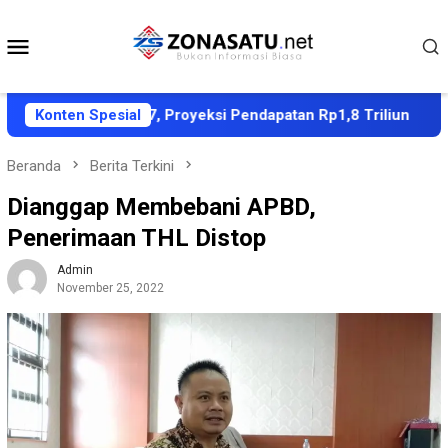
Loncat
ke
Menu
konten
Mobile
 APBD 2027, Proyeksi Pendapatan Rp1,8 Triliun
Konten Spesial
Dubes
Beranda
Berita Terkini
Dianggap Membebani APBD,
Penerimaan THL Distop
Admin
November 25, 2022