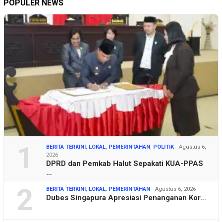
POPULER NEWS
1
BERITA TERKINI
,
LOKAL
,
PEMERINTAHAN
,
POLITIK
Agustus 6,
2026
DPRD dan Pemkab Halut Sepakati KUA-PPAS
…
2
BERITA TERKINI
,
LOKAL
,
PEMERINTAHAN
Agustus 6, 2026
Dubes Singapura Apresiasi Penanganan Kor…