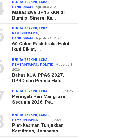
4
BERITA TERKINI
,
LOKAL
,
PENDIDIKAN
Agustus 3, 2026
Mahasiswa UP45 KKN di
Bumijo, Sinergi Ka…
5
BERITA TERKINI
,
LOKAL
,
PEMERINTAHAN
,
PENDIDIKAN
Agustus 3, 2026
60 Calon Paskibraka Halut
Ikuti Diklat, …
6
BERITA TERKINI
,
LOKAL
,
PEMERINTAHAN
,
POLITIK
Agustus 3,
2026
Bahas KUA-PPAS 2027,
DPRD dan Pemda Halu…
7
BERITA TERKINI
,
LOKAL
Juli 30, 2026
Peringati Hari Mangrove
Sedunia 2026, Pe…
8
BERITA TERKINI
,
LOKAL
,
PEMERINTAHAN
Juli 29, 2026
Piet-Kasman Tunjukkan
Komitmen, Jembatan…