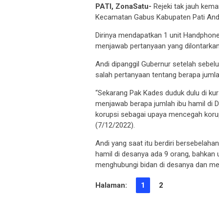
PATI, ZonaSatu-
Rejeki tak jauh kema
Kecamatan Gabus Kabupaten Pati Andi
Dirinya mendapatkan 1 unit Handphone
menjawab pertanyaan yang dilontarkan 
Andi dipanggil Gubernur setelah seb
salah pertanyaan tentang berapa jumla
“Sekarang Pak Kades duduk dulu di kurs
menjawab berapa jumlah ibu hamil di 
korupsi sebagai upaya mencegah korup
(7/12/2022).
Andi yang saat itu berdiri bersebela
hamil di desanya ada 9 orang, bahkan
menghubungi bidan di desanya dan mem
Halaman:
1
2