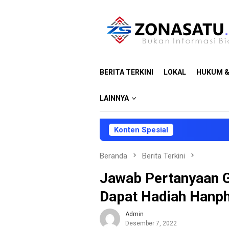
Loncat
ke
konten
BERITA TERKINI
LOKAL
HUKUM &
LAINNYA
Konten Spesial
Beranda
Berita Terkini
Jawab Pertanyaan G
Dapat Hadiah Hanp
Admin
Desember 7, 2022