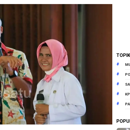
TOPI
M
PO
SA
KP
PA
POPU