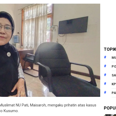
TOPI
M
PO
SA
KP
PA
Muslimat NU Pati, Maisaroh, mengaku prihatin atas kasus
POPU
olo Kusumo.