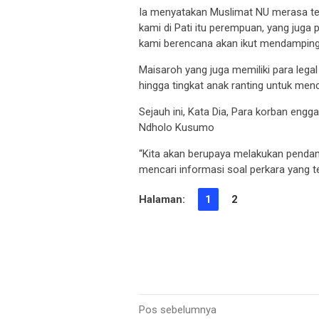
Ia menyatakan Muslimat NU merasa ter
kami di Pati itu perempuan, yang juga
kami berencana akan ikut mendampingi
Maisaroh yang juga memiliki para lega
hingga tingkat anak ranting untuk menc
Sejauh ini, Kata Dia, Para korban eng
Ndholo Kusumo
“Kita akan berupaya melakukan pendam
mencari informasi soal perkara yang te
Halaman:
1
2
Navigasi
Pos sebelumnya