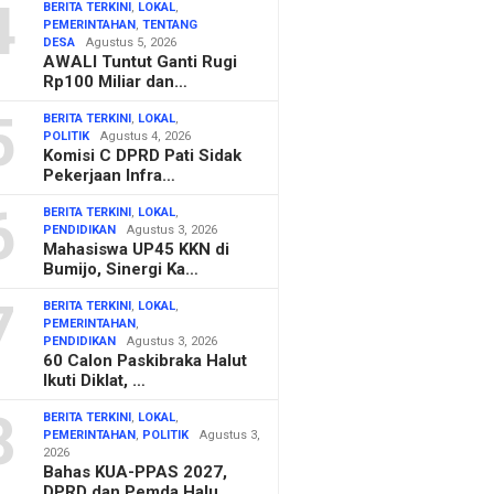
4
BERITA TERKINI
,
LOKAL
,
PEMERINTAHAN
,
TENTANG
DESA
Agustus 5, 2026
AWALI Tuntut Ganti Rugi
Rp100 Miliar dan…
5
BERITA TERKINI
,
LOKAL
,
POLITIK
Agustus 4, 2026
Komisi C DPRD Pati Sidak
Pekerjaan Infra…
6
BERITA TERKINI
,
LOKAL
,
PENDIDIKAN
Agustus 3, 2026
Mahasiswa UP45 KKN di
Bumijo, Sinergi Ka…
7
BERITA TERKINI
,
LOKAL
,
PEMERINTAHAN
,
PENDIDIKAN
Agustus 3, 2026
60 Calon Paskibraka Halut
Ikuti Diklat, …
8
BERITA TERKINI
,
LOKAL
,
PEMERINTAHAN
,
POLITIK
Agustus 3,
2026
Bahas KUA-PPAS 2027,
DPRD dan Pemda Halu…