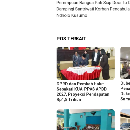
Perempuan Bangsa Pati Siap Door to 
pos
Dampingi Santriwati Korban Pencabulan
Ndholo Kusumo
POS TERKAIT
Dube
DPRD dan Pemkab Halut
Pena
Sepakati KUA-PPAS APBD
Duko
2027, Proyeksi Pendapatan
Sam
Rp1,8 Triliun