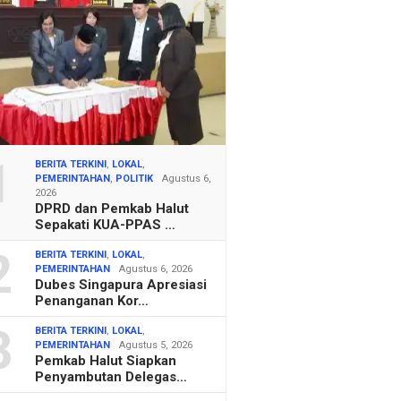
1
BERITA TERKINI
,
LOKAL
,
PEMERINTAHAN
,
POLITIK
Agustus 6,
2026
DPRD dan Pemkab Halut
Sepakati KUA-PPAS …
2
BERITA TERKINI
,
LOKAL
,
PEMERINTAHAN
Agustus 6, 2026
Dubes Singapura Apresiasi
Penanganan Kor…
3
BERITA TERKINI
,
LOKAL
,
PEMERINTAHAN
Agustus 5, 2026
Pemkab Halut Siapkan
Penyambutan Delegas…