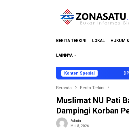
Loncat
ke
konten
BERITA TERKINI
LOKAL
HUKUM &
LAINNYA
Konten Spesial
DPRD dan Pe
Beranda
Berita Terkini
Muslimat NU Pati B
Dampingi Korban P
Admin
Mei 8, 2026