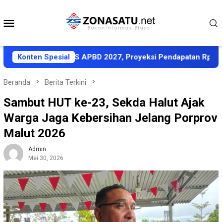
Loncat
ke
Menu
konten
Mobile
ati KUA-PPAS APBD 2027, Proyeksi Pendapatan Rp1,8 Triliun
Konten Spesial
Beranda
Berita Terkini
Sambut HUT ke-23, Sekda Halut Ajak
Warga Jaga Kebersihan Jelang Porprov
Malut 2026
Admin
Mei 30, 2026