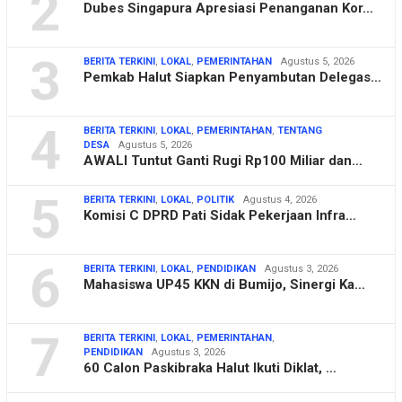
2
Dubes Singapura Apresiasi Penanganan Kor…
3
BERITA TERKINI
,
LOKAL
,
PEMERINTAHAN
Agustus 5, 2026
Pemkab Halut Siapkan Penyambutan Delegas…
4
BERITA TERKINI
,
LOKAL
,
PEMERINTAHAN
,
TENTANG
DESA
Agustus 5, 2026
AWALI Tuntut Ganti Rugi Rp100 Miliar dan…
5
BERITA TERKINI
,
LOKAL
,
POLITIK
Agustus 4, 2026
Komisi C DPRD Pati Sidak Pekerjaan Infra…
6
BERITA TERKINI
,
LOKAL
,
PENDIDIKAN
Agustus 3, 2026
Mahasiswa UP45 KKN di Bumijo, Sinergi Ka…
7
BERITA TERKINI
,
LOKAL
,
PEMERINTAHAN
,
PENDIDIKAN
Agustus 3, 2026
60 Calon Paskibraka Halut Ikuti Diklat, …