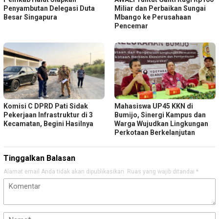
Penyambutan Delegasi Duta
Miliar dan Perbaikan Sungai
Besar Singapura
Mbango ke Perusahaan
Pencemar
Komisi C DPRD Pati Sidak
Mahasiswa UP45 KKN di
Pekerjaan Infrastruktur di 3
Bumijo, Sinergi Kampus dan
Kecamatan, Begini Hasilnya
Warga Wujudkan Lingkungan
Perkotaan Berkelanjutan
Tinggalkan Balasan
Alamat email Anda tidak akan dipublikasikan.
Ruas yang wajib ditandai
*