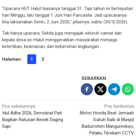
“Upacara HUT Halut biasanya tanggal 31. Tapi tahun ini bertepatan
hari Minggu, lalu tanggal 1 Juni Hari Pancasila. Jadi upacaranya
kita laksanakan Senin, 2 Juni 2026,” jelasnya, sabtu (30/5/2026).
Tak hanya upacara, Sekda juga mengajak seluruh camat dan
kepala desa se-Halut menggerakkan masyarakat menjaga
ketertiban, keamanan, dan kebersihan lingkungan.
Halaman:
1
2
SEBARKAN
Navigasi
Pos sebelumnya
Pos berikutnya
Idul Adha 2026, Demokrat Pati
Motor Honda Beat Jemaah
pos
Bagikan Ratusan Besek Daging
Subuh Raib di Masjid
Sapi
Baiturrohim Mangunrekso,
Pelaku Terekam CCTV