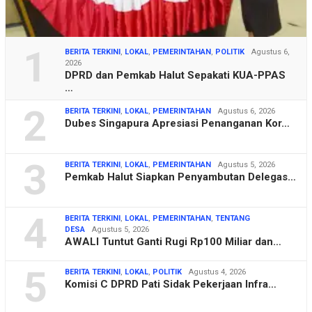
1
BERITA TERKINI
,
LOKAL
,
PEMERINTAHAN
,
POLITIK
Agustus 6,
2026
DPRD dan Pemkab Halut Sepakati KUA-PPAS
…
2
BERITA TERKINI
,
LOKAL
,
PEMERINTAHAN
Agustus 6, 2026
Dubes Singapura Apresiasi Penanganan Kor…
3
BERITA TERKINI
,
LOKAL
,
PEMERINTAHAN
Agustus 5, 2026
Pemkab Halut Siapkan Penyambutan Delegas…
4
BERITA TERKINI
,
LOKAL
,
PEMERINTAHAN
,
TENTANG
DESA
Agustus 5, 2026
AWALI Tuntut Ganti Rugi Rp100 Miliar dan…
5
BERITA TERKINI
,
LOKAL
,
POLITIK
Agustus 4, 2026
Komisi C DPRD Pati Sidak Pekerjaan Infra…