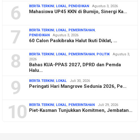
6
BERITA TERKINI
,
LOKAL
,
PENDIDIKAN
Agustus 3, 2026
Mahasiswa UP45 KKN di Bumijo, Sinergi Ka…
7
BERITA TERKINI
,
LOKAL
,
PEMERINTAHAN
,
PENDIDIKAN
Agustus 3, 2026
60 Calon Paskibraka Halut Ikuti Diklat, …
8
BERITA TERKINI
,
LOKAL
,
PEMERINTAHAN
,
POLITIK
Agustus 3,
2026
Bahas KUA-PPAS 2027, DPRD dan Pemda
Halu…
9
BERITA TERKINI
,
LOKAL
Juli 30, 2026
Peringati Hari Mangrove Sedunia 2026, Pe…
10
BERITA TERKINI
,
LOKAL
,
PEMERINTAHAN
Juli 29, 2026
Piet-Kasman Tunjukkan Komitmen, Jembatan…