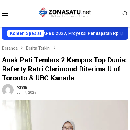
Loncat
ke
Menu
konten
Mobile
i KUA-PPAS APBD 2027, Proyeksi Pendapatan Rp1,8 Triliun
Konten Spesial
Beranda
Berita Terkini
Anak Pati Tembus 2 Kampus Top Dunia:
Raferty Ratri Clarimond Diterima U of
Toronto & UBC Kanada
Admin
Juni 4, 2026