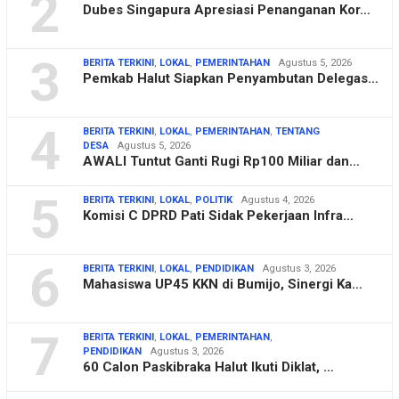
2
Dubes Singapura Apresiasi Penanganan Kor…
3
BERITA TERKINI
,
LOKAL
,
PEMERINTAHAN
Agustus 5, 2026
Pemkab Halut Siapkan Penyambutan Delegas…
4
BERITA TERKINI
,
LOKAL
,
PEMERINTAHAN
,
TENTANG
DESA
Agustus 5, 2026
AWALI Tuntut Ganti Rugi Rp100 Miliar dan…
5
BERITA TERKINI
,
LOKAL
,
POLITIK
Agustus 4, 2026
Komisi C DPRD Pati Sidak Pekerjaan Infra…
6
BERITA TERKINI
,
LOKAL
,
PENDIDIKAN
Agustus 3, 2026
Mahasiswa UP45 KKN di Bumijo, Sinergi Ka…
7
BERITA TERKINI
,
LOKAL
,
PEMERINTAHAN
,
PENDIDIKAN
Agustus 3, 2026
60 Calon Paskibraka Halut Ikuti Diklat, …