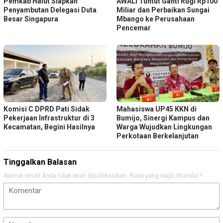
Pemkab Halut Siapkan
AWALI Tuntut Ganti Rugi Rp100
Penyambutan Delegasi Duta
Miliar dan Perbaikan Sungai
Besar Singapura
Mbango ke Perusahaan
Pencemar
Komisi C DPRD Pati Sidak
Mahasiswa UP45 KKN di
Pekerjaan Infrastruktur di 3
Bumijo, Sinergi Kampus dan
Kecamatan, Begini Hasilnya
Warga Wujudkan Lingkungan
Perkotaan Berkelanjutan
Tinggalkan Balasan
Alamat email Anda tidak akan dipublikasikan.
Ruas yang wajib ditandai
*