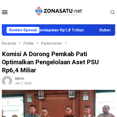
Loncat
ke
Menu
konten
Mobile
 Proyeksi Pendapatan Rp1,8 Triliun
Konten Spesial
Dubes Singapura A
Beranda
Politik
Parlementer
Komisi A Dorong Pemkab Pati
Optimalkan Pengelolaan Aset PSU
Rp6,4 Miliar
Admin
Juli 7, 2026