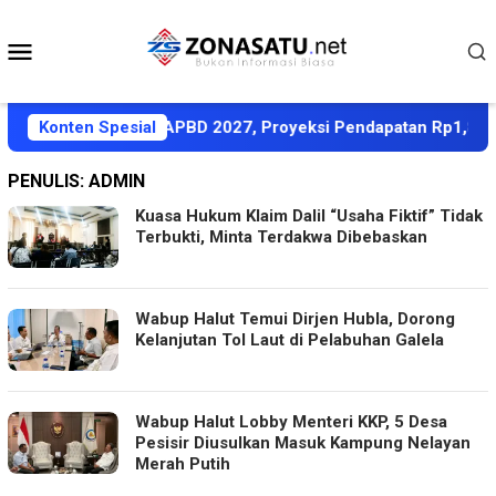
Loncat
ke
Menu
konten
Mobile
ati KUA-PPAS APBD 2027, Proyeksi Pendapatan Rp1,8 Triliun
Konten Spesial
PENULIS:
ADMIN
Kuasa Hukum Klaim Dalil “Usaha Fiktif” Tidak
Terbukti, Minta Terdakwa Dibebaskan
Wabup Halut Temui Dirjen Hubla, Dorong
Kelanjutan Tol Laut di Pelabuhan Galela
Wabup Halut Lobby Menteri KKP, 5 Desa
Pesisir Diusulkan Masuk Kampung Nelayan
Merah Putih