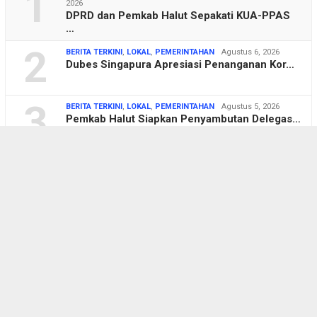
1
2026
DPRD dan Pemkab Halut Sepakati KUA-PPAS
…
2
BERITA TERKINI
,
LOKAL
,
PEMERINTAHAN
Agustus 6, 2026
Dubes Singapura Apresiasi Penanganan Kor…
3
BERITA TERKINI
,
LOKAL
,
PEMERINTAHAN
Agustus 5, 2026
Pemkab Halut Siapkan Penyambutan Delegas…
4
BERITA TERKINI
,
LOKAL
,
PEMERINTAHAN
,
TENTANG
DESA
Agustus 5, 2026
AWALI Tuntut Ganti Rugi Rp100 Miliar dan…
5
BERITA TERKINI
,
LOKAL
,
POLITIK
Agustus 4, 2026
Komisi C DPRD Pati Sidak Pekerjaan Infra…
6
BERITA TERKINI
,
LOKAL
,
PENDIDIKAN
Agustus 3, 2026
Mahasiswa UP45 KKN di Bumijo, Sinergi Ka…