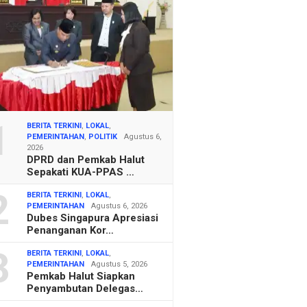
1
BERITA TERKINI
,
LOKAL
,
PEMERINTAHAN
,
POLITIK
Agustus 6,
2026
DPRD dan Pemkab Halut
Sepakati KUA-PPAS …
2
BERITA TERKINI
,
LOKAL
,
PEMERINTAHAN
Agustus 6, 2026
Dubes Singapura Apresiasi
Penanganan Kor…
3
BERITA TERKINI
,
LOKAL
,
PEMERINTAHAN
Agustus 5, 2026
Pemkab Halut Siapkan
Penyambutan Delegas…