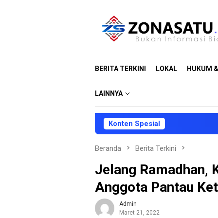
Loncat
ke
konten
BERITA TERKINI
LOKAL
HUKUM &
LAINNYA
Konten Spesial
D
Beranda
Berita Terkini
Jelang Ramadhan, K
Anggota Pantau Ke
Admin
Maret 21, 2022