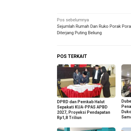
Navigasi
Pos sebelumnya
Sejumlah Rumah Dan Ruko Porak Por
pos
Diterjang Puting Beliung
POS TERKAIT
Dube
DPRD dan Pemkab Halut
Pena
Sepakati KUA-PPAS APBD
Duko
2027, Proyeksi Pendapatan
Sam
Rp1,8 Triliun