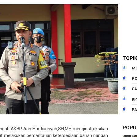
TOPI
M
PO
SA
KP
PA
POPU
engah AKBP Aan Hardiansyah,SH,MH menginstruksikan
nsif melakukan pemantauan ketersediaan bahan pangan