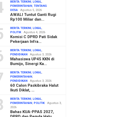
4
BERITA TERKINI
,
LOKAL
,
PEMERINTAHAN
,
TENTANG
DESA
Agustus 5, 2026
AWALI Tuntut Ganti Rugi
Rp100 Miliar dan…
5
BERITA TERKINI
,
LOKAL
,
POLITIK
Agustus 4, 2026
Komisi C DPRD Pati Sidak
Pekerjaan Infra…
6
BERITA TERKINI
,
LOKAL
,
PENDIDIKAN
Agustus 3, 2026
Mahasiswa UP45 KKN di
Bumijo, Sinergi Ka…
7
BERITA TERKINI
,
LOKAL
,
PEMERINTAHAN
,
PENDIDIKAN
Agustus 3, 2026
60 Calon Paskibraka Halut
Ikuti Diklat, …
8
BERITA TERKINI
,
LOKAL
,
PEMERINTAHAN
,
POLITIK
Agustus 3,
2026
Bahas KUA-PPAS 2027,
DPRD dan Pemda Halu…