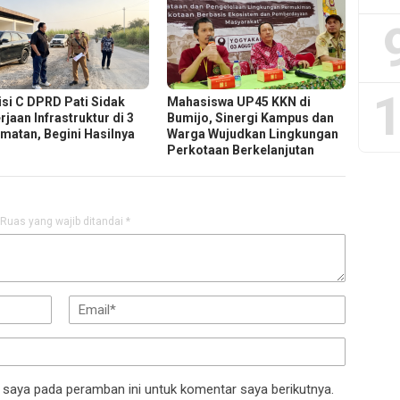
1
si C DPRD Pati Sidak
Mahasiswa UP45 KKN di
jaan Infrastruktur di 3
Bumijo, Sinergi Kampus dan
matan, Begini Hasilnya
Warga Wujudkan Lingkungan
Perkotaan Berkelanjutan
Ruas yang wajib ditandai
*
 saya pada peramban ini untuk komentar saya berikutnya.