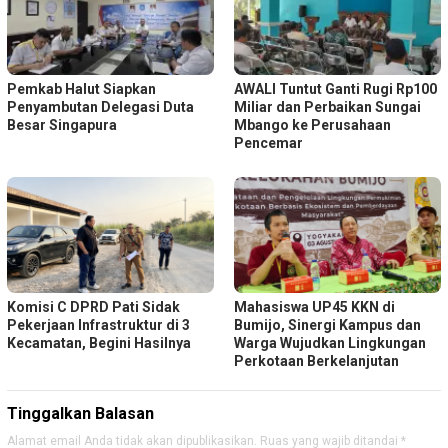
Pemkab Halut Siapkan
AWALI Tuntut Ganti Rugi Rp100
Penyambutan Delegasi Duta
Miliar dan Perbaikan Sungai
Besar Singapura
Mbango ke Perusahaan
Pencemar
Komisi C DPRD Pati Sidak
Mahasiswa UP45 KKN di
Pekerjaan Infrastruktur di 3
Bumijo, Sinergi Kampus dan
Kecamatan, Begini Hasilnya
Warga Wujudkan Lingkungan
Perkotaan Berkelanjutan
Tinggalkan Balasan
Alamat email Anda tidak akan dipublikasikan.
Ruas yang wajib ditandai
*