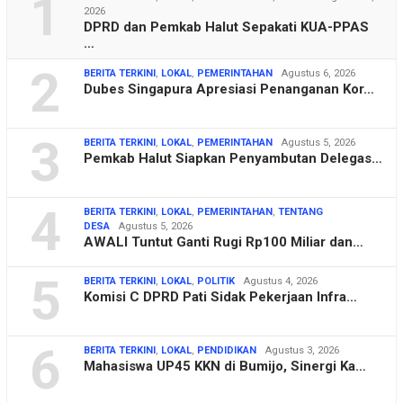
1
2026
DPRD dan Pemkab Halut Sepakati KUA-PPAS
…
2
BERITA TERKINI
,
LOKAL
,
PEMERINTAHAN
Agustus 6, 2026
Dubes Singapura Apresiasi Penanganan Kor…
3
BERITA TERKINI
,
LOKAL
,
PEMERINTAHAN
Agustus 5, 2026
Pemkab Halut Siapkan Penyambutan Delegas…
4
BERITA TERKINI
,
LOKAL
,
PEMERINTAHAN
,
TENTANG
DESA
Agustus 5, 2026
AWALI Tuntut Ganti Rugi Rp100 Miliar dan…
5
BERITA TERKINI
,
LOKAL
,
POLITIK
Agustus 4, 2026
Komisi C DPRD Pati Sidak Pekerjaan Infra…
6
BERITA TERKINI
,
LOKAL
,
PENDIDIKAN
Agustus 3, 2026
Mahasiswa UP45 KKN di Bumijo, Sinergi Ka…