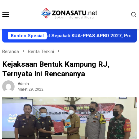
Loncat
ke
Menu
konten
Mobile
 Pemkab Halut Sepakati KUA-PPAS APBD 2027, Proyeksi Penda
Konten Spesial
Beranda
Berita Terkini
Kejaksaan Bentuk Kampung RJ,
Ternyata Ini Rencananya
Admin
Maret 29, 2022