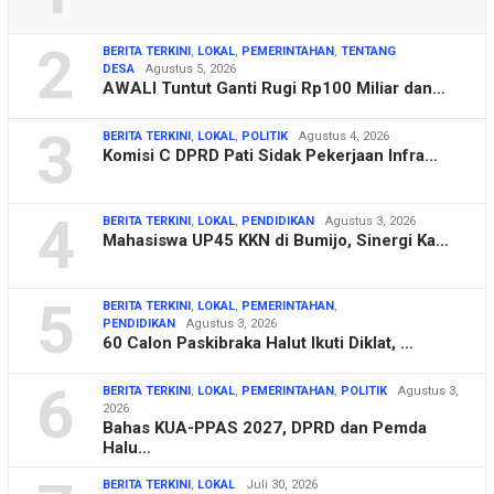
2
BERITA TERKINI
,
LOKAL
,
PEMERINTAHAN
,
TENTANG
DESA
Agustus 5, 2026
AWALI Tuntut Ganti Rugi Rp100 Miliar dan…
3
BERITA TERKINI
,
LOKAL
,
POLITIK
Agustus 4, 2026
Komisi C DPRD Pati Sidak Pekerjaan Infra…
4
BERITA TERKINI
,
LOKAL
,
PENDIDIKAN
Agustus 3, 2026
Mahasiswa UP45 KKN di Bumijo, Sinergi Ka…
5
BERITA TERKINI
,
LOKAL
,
PEMERINTAHAN
,
PENDIDIKAN
Agustus 3, 2026
60 Calon Paskibraka Halut Ikuti Diklat, …
6
BERITA TERKINI
,
LOKAL
,
PEMERINTAHAN
,
POLITIK
Agustus 3,
2026
Bahas KUA-PPAS 2027, DPRD dan Pemda
Halu…
BERITA TERKINI
,
LOKAL
Juli 30, 2026