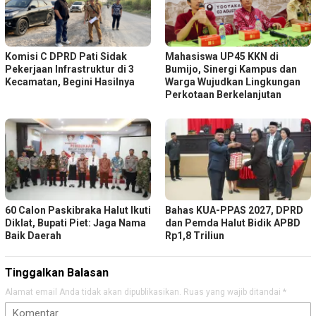
Komisi C DPRD Pati Sidak
Mahasiswa UP45 KKN di
Pekerjaan Infrastruktur di 3
Bumijo, Sinergi Kampus dan
Kecamatan, Begini Hasilnya
Warga Wujudkan Lingkungan
Perkotaan Berkelanjutan
60 Calon Paskibraka Halut Ikuti
Bahas KUA-PPAS 2027, DPRD
Diklat, Bupati Piet: Jaga Nama
dan Pemda Halut Bidik APBD
Baik Daerah
Rp1,8 Triliun
Tinggalkan Balasan
Alamat email Anda tidak akan dipublikasikan.
Ruas yang wajib ditandai
*