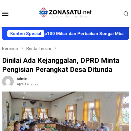
Loncat
ke
Menu
konten
Mobile
t Ganti Rugi Rp100 Miliar dan Perbaikan Sungai Mbango ke P
Konten Spesial
Beranda
Berita Terkini
Dinilai Ada Kejanggalan, DPRD Minta
Pengisian Perangkat Desa Ditunda
Admin
April 14, 2022