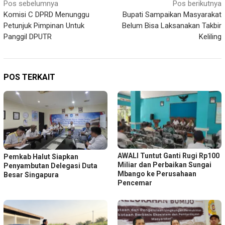
Navigasi
Pos sebelumnya
Pos berikutnya
Komisi C DPRD Menunggu
Bupati Sampaikan Masyarakat
pos
Petunjuk Pimpinan Untuk
Belum Bisa Laksanakan Takbir
Panggil DPUTR
Keliling
POS TERKAIT
AWALI Tuntut Ganti Rugi Rp100
Pemkab Halut Siapkan
Miliar dan Perbaikan Sungai
Penyambutan Delegasi Duta
Mbango ke Perusahaan
Besar Singapura
Pencemar