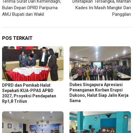
Terima Surat Dari Kemendagri,
Ditetapkan Tersangka, Mantan
pos
Bulan Depan DPRD Paripurna
Kades Ini Masih Mangkir Dari
AMJ Bupati dan Wakil
Panggilan
POS TERKAIT
Dubes Singapura Apresiasi
DPRD dan Pemkab Halut
Penanganan Korban Erupsi
Sepakati KUA-PPAS APBD
Dukono, Halut Siap Jalin Kerja
2027, Proyeksi Pendapatan
Sama
Rp1,8 Triliun