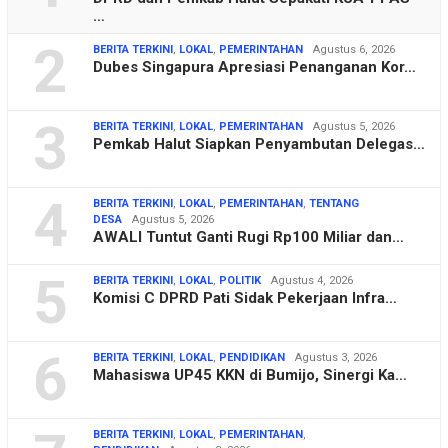
…
2
BERITA TERKINI
,
LOKAL
,
PEMERINTAHAN
Agustus 6, 2026
Dubes Singapura Apresiasi Penanganan Kor…
3
BERITA TERKINI
,
LOKAL
,
PEMERINTAHAN
Agustus 5, 2026
Pemkab Halut Siapkan Penyambutan Delegas…
4
BERITA TERKINI
,
LOKAL
,
PEMERINTAHAN
,
TENTANG
DESA
Agustus 5, 2026
AWALI Tuntut Ganti Rugi Rp100 Miliar dan…
5
BERITA TERKINI
,
LOKAL
,
POLITIK
Agustus 4, 2026
Komisi C DPRD Pati Sidak Pekerjaan Infra…
6
BERITA TERKINI
,
LOKAL
,
PENDIDIKAN
Agustus 3, 2026
Mahasiswa UP45 KKN di Bumijo, Sinergi Ka…
BERITA TERKINI
,
LOKAL
,
PEMERINTAHAN
,