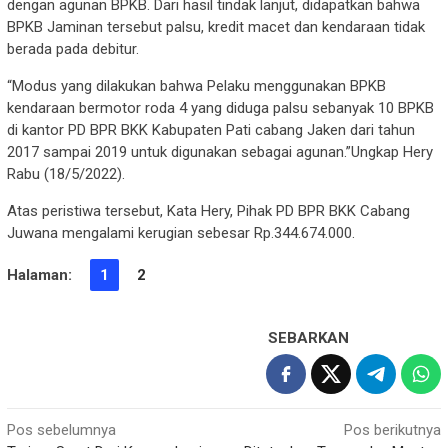
dengan agunan BPKB. Dari hasil tindak lanjut, didapatkan bahwa
BPKB Jaminan tersebut palsu, kredit macet dan kendaraan tidak
berada pada debitur.
“Modus yang dilakukan bahwa Pelaku menggunakan BPKB
kendaraan bermotor roda 4 yang diduga palsu sebanyak 10 BPKB
di kantor PD BPR BKK Kabupaten Pati cabang Jaken dari tahun
2017 sampai 2019 untuk digunakan sebagai agunan.”Ungkap Hery
Rabu (18/5/2022).
Atas peristiwa tersebut, Kata Hery, Pihak PD BPR BKK Cabang
Juwana mengalami kerugian sebesar Rp.344.674.000.
Halaman:
1
2
SEBARKAN
Navigasi
Pos sebelumnya
Pos berikutnya