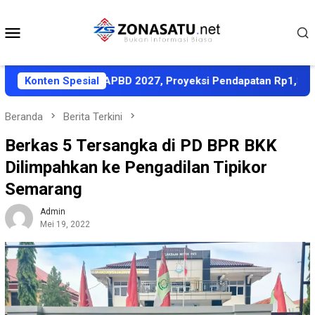
Loncat
ke
Menu
konten
Mobile
ati KUA-PPAS APBD 2027, Proyeksi Pendapatan Rp1,8 Triliun
Konten Spesial
Beranda
Berita Terkini
Berkas 5 Tersangka di PD BPR BKK
Dilimpahkan ke Pengadilan Tipikor
Semarang
Admin
Mei 19, 2022