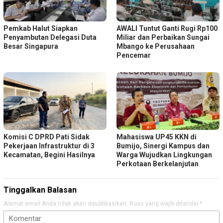
Pemkab Halut Siapkan
AWALI Tuntut Ganti Rugi Rp100
Penyambutan Delegasi Duta
Miliar dan Perbaikan Sungai
Besar Singapura
Mbango ke Perusahaan
Pencemar
Komisi C DPRD Pati Sidak
Mahasiswa UP45 KKN di
Pekerjaan Infrastruktur di 3
Bumijo, Sinergi Kampus dan
Kecamatan, Begini Hasilnya
Warga Wujudkan Lingkungan
Perkotaan Berkelanjutan
Tinggalkan Balasan
Alamat email Anda tidak akan dipublikasikan.
Ruas yang wajib ditandai
*