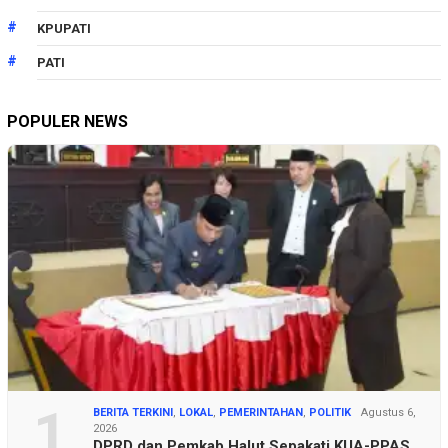
KPUPATI
PATI
POPULER NEWS
1
BERITA TERKINI
,
LOKAL
,
PEMERINTAHAN
,
POLITIK
Agustus 6,
2026
DPRD dan Pemkab Halut Sepakati KUA-PPAS