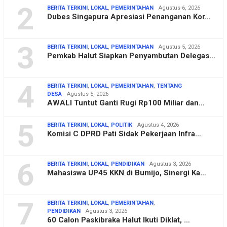
2
BERITA TERKINI
,
LOKAL
,
PEMERINTAHAN
Agustus 6, 2026
Dubes Singapura Apresiasi Penanganan Kor…
3
BERITA TERKINI
,
LOKAL
,
PEMERINTAHAN
Agustus 5, 2026
Pemkab Halut Siapkan Penyambutan Delegas…
4
BERITA TERKINI
,
LOKAL
,
PEMERINTAHAN
,
TENTANG
DESA
Agustus 5, 2026
AWALI Tuntut Ganti Rugi Rp100 Miliar dan…
5
BERITA TERKINI
,
LOKAL
,
POLITIK
Agustus 4, 2026
Komisi C DPRD Pati Sidak Pekerjaan Infra…
6
BERITA TERKINI
,
LOKAL
,
PENDIDIKAN
Agustus 3, 2026
Mahasiswa UP45 KKN di Bumijo, Sinergi Ka…
7
BERITA TERKINI
,
LOKAL
,
PEMERINTAHAN
,
PENDIDIKAN
Agustus 3, 2026
60 Calon Paskibraka Halut Ikuti Diklat, …