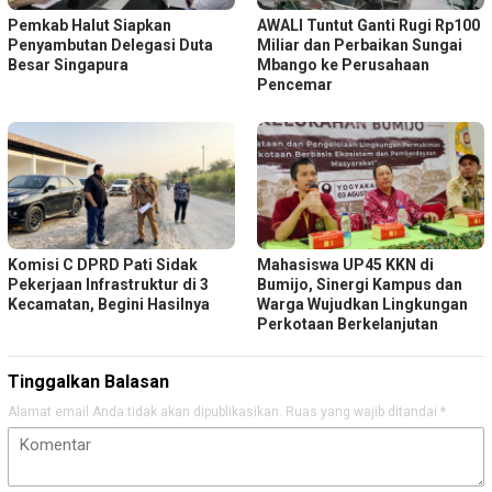
Pemkab Halut Siapkan
AWALI Tuntut Ganti Rugi Rp100
Penyambutan Delegasi Duta
Miliar dan Perbaikan Sungai
Besar Singapura
Mbango ke Perusahaan
Pencemar
Komisi C DPRD Pati Sidak
Mahasiswa UP45 KKN di
Pekerjaan Infrastruktur di 3
Bumijo, Sinergi Kampus dan
Kecamatan, Begini Hasilnya
Warga Wujudkan Lingkungan
Perkotaan Berkelanjutan
Tinggalkan Balasan
Alamat email Anda tidak akan dipublikasikan.
Ruas yang wajib ditandai
*