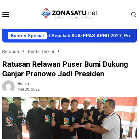
Loncat
ke
Menu
konten
Mobile
 Pemkab Halut Sepakati KUA-PPAS APBD 2027, Proyeksi Penda
Konten Spesial
Beranda
Berita Terkini
Ratusan Relawan Puser Bumi Dukung
Ganjar Pranowo Jadi Presiden
Admin
Mei 20, 2022