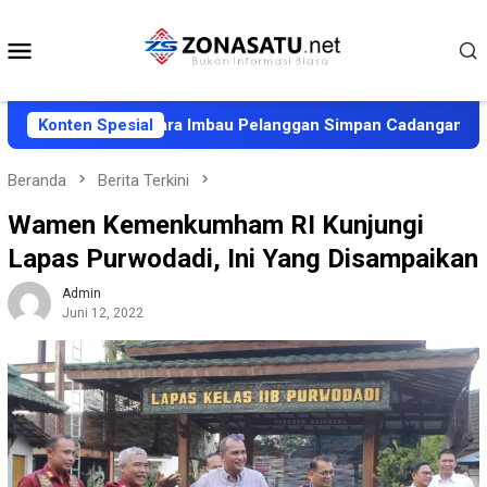
Loncat
ke
Menu
konten
Mobile
Halmahera Utara Imbau Pelanggan Simpan Cadangan Air
Konten Spesial
Beranda
Berita Terkini
Wamen Kemenkumham RI Kunjungi
Lapas Purwodadi, Ini Yang Disampaikan
Admin
Juni 12, 2022