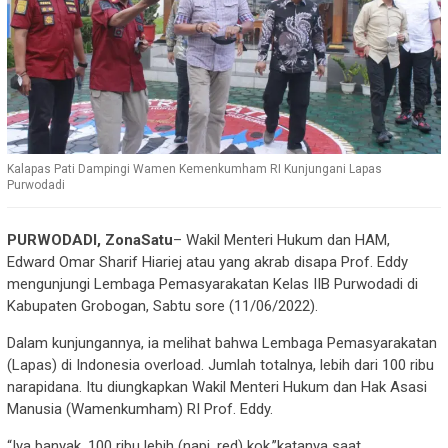
Kalapas Pati Dampingi Wamen Kemenkumham RI Kunjungani Lapas
Purwodadi
PURWODADI, ZonaSatu
– Wakil Menteri Hukum dan HAM,
Edward Omar Sharif Hiariej atau yang akrab disapa Prof. Eddy
mengunjungi Lembaga Pemasyarakatan Kelas IIB Purwodadi di
Kabupaten Grobogan, Sabtu sore (11/06/2022).
Dalam kunjungannya, ia melihat bahwa Lembaga Pemasyarakatan
(Lapas) di Indonesia overload. Jumlah totalnya, lebih dari 100 ribu
narapidana. Itu diungkapkan Wakil Menteri Hukum dan Hak Asasi
Manusia (Wamenkumham) RI Prof. Eddy.
“Iya banyak. 100 ribu lebih (napi, red) kok,”katanya saat