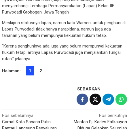
menyambangi Lembaga Permasyarakatan (Lapas) Kelas IIB
Purwodadi Grobogan, Jawa Tengah
Meskipun statusnya lapas, namun kata Wamen, untuk penghuni di
Lapas Purwodadi tidak hanya narapidana, namun juga ada
tahanan yang belum mempunyai kekuatan hukum tetap.
“Karena penghuninya ada juga yang belum mempunyai kekuatan
hukum tetap, artinya Lapas Purwodadi juga menjalankan fungsi
rutan,” jelasnya.
Halaman:
1
2
SEBARKAN
Navigasi
Pos sebelumnya
Pos berikutnya
Camat Kota Sanana Rutin
Mantan Pj. Kades Fatkauyon
pos
Pantau Langsung Penyaluran
Diduga Gelapkan Sejumlah