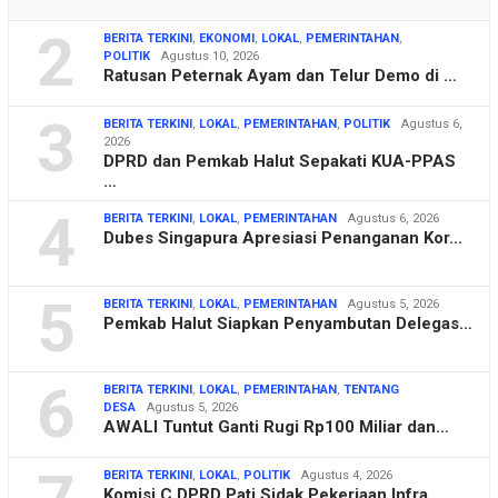
2
BERITA TERKINI
,
EKONOMI
,
LOKAL
,
PEMERINTAHAN
,
POLITIK
Agustus 10, 2026
Ratusan Peternak Ayam dan Telur Demo di …
3
BERITA TERKINI
,
LOKAL
,
PEMERINTAHAN
,
POLITIK
Agustus 6,
2026
DPRD dan Pemkab Halut Sepakati KUA-PPAS
…
4
BERITA TERKINI
,
LOKAL
,
PEMERINTAHAN
Agustus 6, 2026
Dubes Singapura Apresiasi Penanganan Kor…
5
BERITA TERKINI
,
LOKAL
,
PEMERINTAHAN
Agustus 5, 2026
Pemkab Halut Siapkan Penyambutan Delegas…
6
BERITA TERKINI
,
LOKAL
,
PEMERINTAHAN
,
TENTANG
DESA
Agustus 5, 2026
AWALI Tuntut Ganti Rugi Rp100 Miliar dan…
BERITA TERKINI
,
LOKAL
,
POLITIK
Agustus 4, 2026
Komisi C DPRD Pati Sidak Pekerjaan Infra…