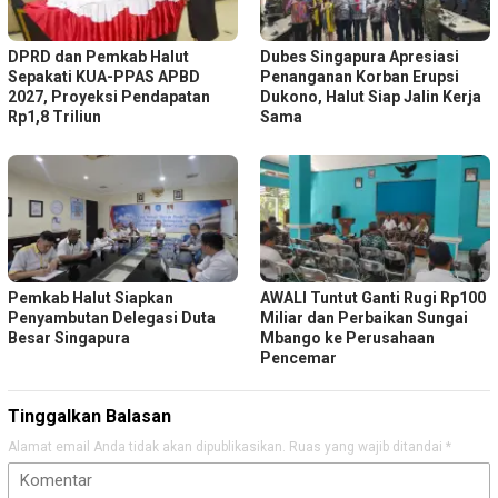
DPRD dan Pemkab Halut
Dubes Singapura Apresiasi
Sepakati KUA-PPAS APBD
Penanganan Korban Erupsi
2027, Proyeksi Pendapatan
Dukono, Halut Siap Jalin Kerja
Rp1,8 Triliun
Sama
Pemkab Halut Siapkan
AWALI Tuntut Ganti Rugi Rp100
Penyambutan Delegasi Duta
Miliar dan Perbaikan Sungai
Besar Singapura
Mbango ke Perusahaan
Pencemar
Tinggalkan Balasan
Alamat email Anda tidak akan dipublikasikan.
Ruas yang wajib ditandai
*