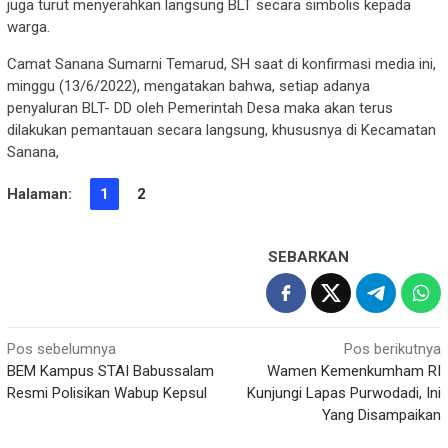
juga turut menyerahkan langsung BLT secara simbolis kepada
warga.
Camat Sanana Sumarni Temarud, SH saat di konfirmasi media ini,
minggu (13/6/2022), mengatakan bahwa, setiap adanya
penyaluran BLT- DD oleh Pemerintah Desa maka akan terus
dilakukan pemantauan secara langsung, khususnya di Kecamatan
Sanana,
Halaman:
1
2
SEBARKAN
Navigasi
Pos sebelumnya
Pos berikutnya
BEM Kampus STAI Babussalam
Wamen Kemenkumham RI
pos
Resmi Polisikan Wabup Kepsul
Kunjungi Lapas Purwodadi, Ini
Yang Disampaikan