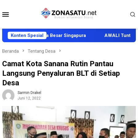
Loncat
ke
Menu
konten
Mobile
 Delegasi Duta Besar Singapura
Konten Spesial
AWALI Tuntut Ganti R
Beranda
Tentang Desa
Camat Kota Sanana Rutin Pantau
Langsung Penyaluran BLT di Setiap
Desa
Sarmin Drakel
Juni 12, 2022