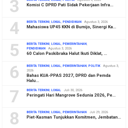
3
Komisi C DPRD Pati Sidak Pekerjaan Infra…
4
BERITA TERKINI
,
LOKAL
,
PENDIDIKAN
Agustus 3, 2026
Mahasiswa UP45 KKN di Bumijo, Sinergi Ka…
5
BERITA TERKINI
,
LOKAL
,
PEMERINTAHAN
,
PENDIDIKAN
Agustus 3, 2026
60 Calon Paskibraka Halut Ikuti Diklat, …
6
BERITA TERKINI
,
LOKAL
,
PEMERINTAHAN
,
POLITIK
Agustus 3,
2026
Bahas KUA-PPAS 2027, DPRD dan Pemda
Halu…
7
BERITA TERKINI
,
LOKAL
Juli 30, 2026
Peringati Hari Mangrove Sedunia 2026, Pe…
8
BERITA TERKINI
,
LOKAL
,
PEMERINTAHAN
Juli 29, 2026
Piet-Kasman Tunjukkan Komitmen, Jembatan…