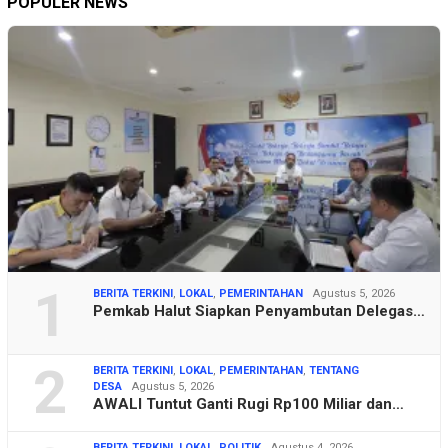
POPULER NEWS
1
BERITA TERKINI
,
LOKAL
,
PEMERINTAHAN
Agustus 5, 2026
Pemkab Halut Siapkan Penyambutan Delegas…
2
BERITA TERKINI
,
LOKAL
,
PEMERINTAHAN
,
TENTANG
DESA
Agustus 5, 2026
AWALI Tuntut Ganti Rugi Rp100 Miliar dan…
BERITA TERKINI
,
LOKAL
,
POLITIK
Agustus 4, 2026