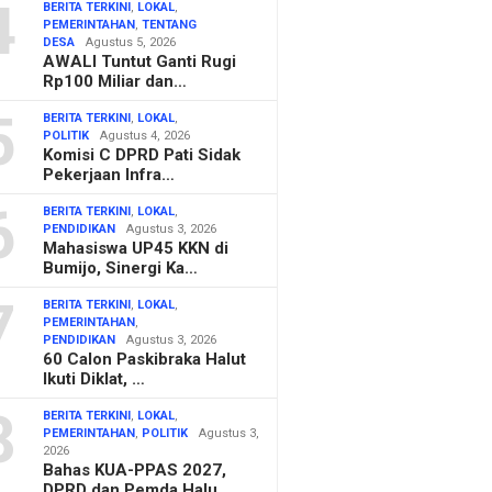
4
BERITA TERKINI
,
LOKAL
,
PEMERINTAHAN
,
TENTANG
DESA
Agustus 5, 2026
AWALI Tuntut Ganti Rugi
Rp100 Miliar dan…
5
BERITA TERKINI
,
LOKAL
,
POLITIK
Agustus 4, 2026
Komisi C DPRD Pati Sidak
Pekerjaan Infra…
6
BERITA TERKINI
,
LOKAL
,
PENDIDIKAN
Agustus 3, 2026
Mahasiswa UP45 KKN di
Bumijo, Sinergi Ka…
7
BERITA TERKINI
,
LOKAL
,
PEMERINTAHAN
,
PENDIDIKAN
Agustus 3, 2026
60 Calon Paskibraka Halut
Ikuti Diklat, …
8
BERITA TERKINI
,
LOKAL
,
PEMERINTAHAN
,
POLITIK
Agustus 3,
2026
Bahas KUA-PPAS 2027,
DPRD dan Pemda Halu…