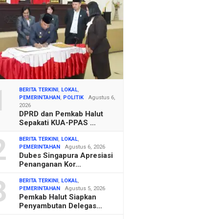
1
BERITA TERKINI
,
LOKAL
,
PEMERINTAHAN
,
POLITIK
Agustus 6,
2026
DPRD dan Pemkab Halut
Sepakati KUA-PPAS …
2
BERITA TERKINI
,
LOKAL
,
PEMERINTAHAN
Agustus 6, 2026
Dubes Singapura Apresiasi
Penanganan Kor…
3
BERITA TERKINI
,
LOKAL
,
PEMERINTAHAN
Agustus 5, 2026
Pemkab Halut Siapkan
Penyambutan Delegas…