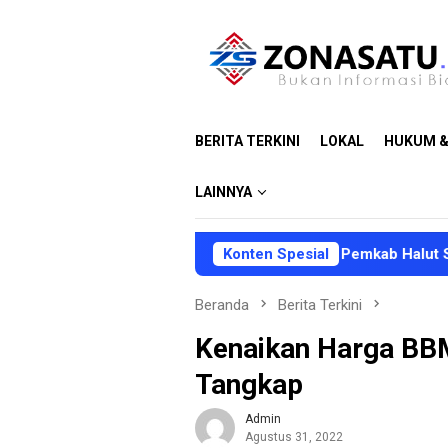
Loncat
ke
konten
BERITA TERKINI
LOKAL
HUKUM &
LAINNYA
DPRD dan Pemkab Halut Sepakati KUA-
Konten Spesial
Beranda
Berita Terkini
Kenaikan Harga BB
Tangkap
Admin
Agustus 31, 2022