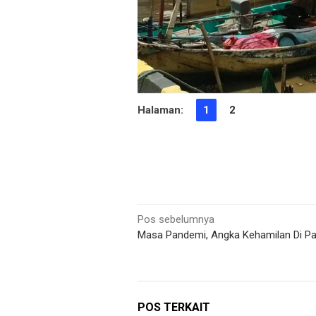
Halaman:
1
2
Navigasi
Pos sebelumnya
Masa Pandemi, Angka Kehamilan Di Pat
pos
POS TERKAIT