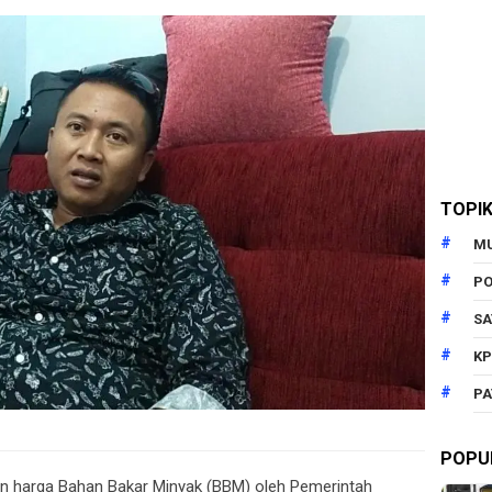
TOPI
M
PO
SA
KP
PA
POPU
n harga Bahan Bakar Minyak (BBM) oleh Pemerintah