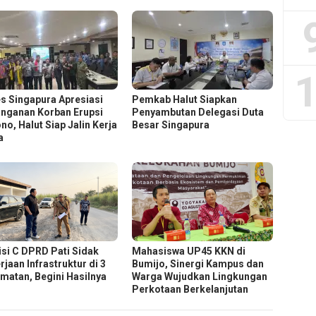
1
s Singapura Apresiasi
Pemkab Halut Siapkan
nganan Korban Erupsi
Penyambutan Delegasi Duta
no, Halut Siap Jalin Kerja
Besar Singapura
a
si C DPRD Pati Sidak
Mahasiswa UP45 KKN di
jaan Infrastruktur di 3
Bumijo, Sinergi Kampus dan
matan, Begini Hasilnya
Warga Wujudkan Lingkungan
Perkotaan Berkelanjutan