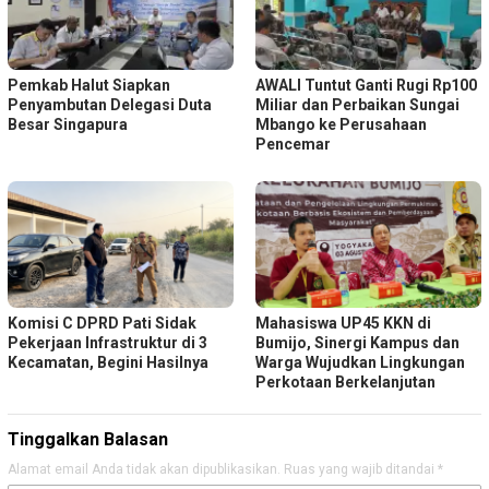
Pemkab Halut Siapkan
AWALI Tuntut Ganti Rugi Rp100
Penyambutan Delegasi Duta
Miliar dan Perbaikan Sungai
Besar Singapura
Mbango ke Perusahaan
Pencemar
Komisi C DPRD Pati Sidak
Mahasiswa UP45 KKN di
Pekerjaan Infrastruktur di 3
Bumijo, Sinergi Kampus dan
Kecamatan, Begini Hasilnya
Warga Wujudkan Lingkungan
Perkotaan Berkelanjutan
Tinggalkan Balasan
Alamat email Anda tidak akan dipublikasikan.
Ruas yang wajib ditandai
*