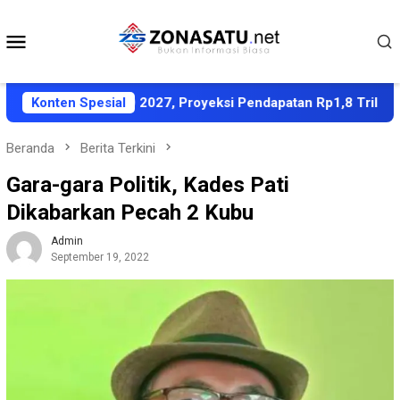
Loncat
ke
Menu
konten
Mobile
-PPAS APBD 2027, Proyeksi Pendapatan Rp1,8 Triliun
Konten Spesial
Beranda
Berita Terkini
Gara-gara Politik, Kades Pati
Dikabarkan Pecah 2 Kubu
Admin
September 19, 2022