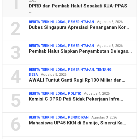
1
2026
DPRD dan Pemkab Halut Sepakati KUA-PPAS
…
2
BERITA TERKINI
,
LOKAL
,
PEMERINTAHAN
Agustus 6, 2026
Dubes Singapura Apresiasi Penanganan Kor…
3
BERITA TERKINI
,
LOKAL
,
PEMERINTAHAN
Agustus 5, 2026
Pemkab Halut Siapkan Penyambutan Delegas…
4
BERITA TERKINI
,
LOKAL
,
PEMERINTAHAN
,
TENTANG
DESA
Agustus 5, 2026
AWALI Tuntut Ganti Rugi Rp100 Miliar dan…
5
BERITA TERKINI
,
LOKAL
,
POLITIK
Agustus 4, 2026
Komisi C DPRD Pati Sidak Pekerjaan Infra…
6
BERITA TERKINI
,
LOKAL
,
PENDIDIKAN
Agustus 3, 2026
Mahasiswa UP45 KKN di Bumijo, Sinergi Ka…