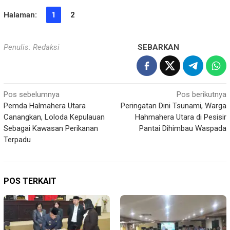
Halaman:
1
2
Penulis: Redaksi
SEBARKAN
Navigasi
Pos sebelumnya
Pos berikutnya
Pemda Halmahera Utara
Peringatan Dini Tsunami, Warga
pos
Canangkan, Loloda Kepulauan
Hahmahera Utara di Pesisir
Sebagai Kawasan Perikanan
Pantai Dihimbau Waspada
Terpadu
POS TERKAIT