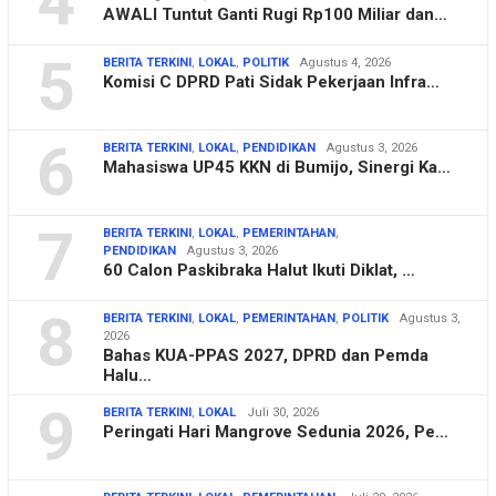
4
AWALI Tuntut Ganti Rugi Rp100 Miliar dan…
5
BERITA TERKINI
,
LOKAL
,
POLITIK
Agustus 4, 2026
Komisi C DPRD Pati Sidak Pekerjaan Infra…
6
BERITA TERKINI
,
LOKAL
,
PENDIDIKAN
Agustus 3, 2026
Mahasiswa UP45 KKN di Bumijo, Sinergi Ka…
7
BERITA TERKINI
,
LOKAL
,
PEMERINTAHAN
,
PENDIDIKAN
Agustus 3, 2026
60 Calon Paskibraka Halut Ikuti Diklat, …
8
BERITA TERKINI
,
LOKAL
,
PEMERINTAHAN
,
POLITIK
Agustus 3,
2026
Bahas KUA-PPAS 2027, DPRD dan Pemda
Halu…
9
BERITA TERKINI
,
LOKAL
Juli 30, 2026
Peringati Hari Mangrove Sedunia 2026, Pe…