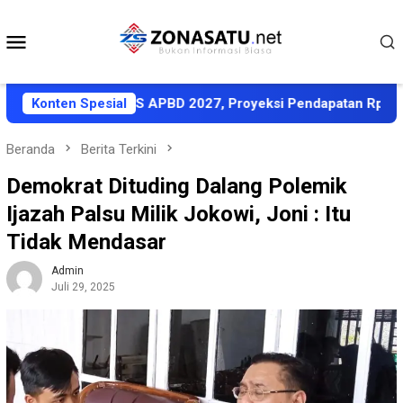
Loncat
ke
Menu
konten
Mobile
ati KUA-PPAS APBD 2027, Proyeksi Pendapatan Rp1,8 Triliun
Konten Spesial
Beranda
Berita Terkini
Demokrat Dituding Dalang Polemik
Ijazah Palsu Milik Jokowi, Joni : Itu
Tidak Mendasar
Admin
Juli 29, 2025