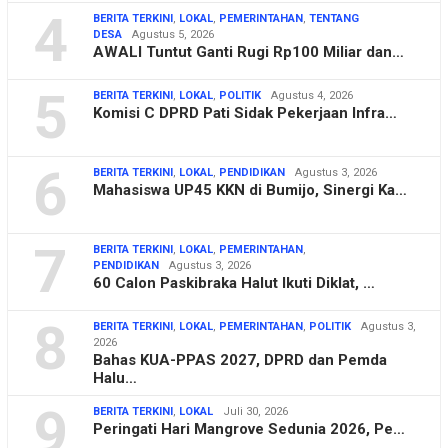
4
BERITA TERKINI
,
LOKAL
,
PEMERINTAHAN
,
TENTANG
DESA
Agustus 5, 2026
AWALI Tuntut Ganti Rugi Rp100 Miliar dan…
5
BERITA TERKINI
,
LOKAL
,
POLITIK
Agustus 4, 2026
Komisi C DPRD Pati Sidak Pekerjaan Infra…
6
BERITA TERKINI
,
LOKAL
,
PENDIDIKAN
Agustus 3, 2026
Mahasiswa UP45 KKN di Bumijo, Sinergi Ka…
7
BERITA TERKINI
,
LOKAL
,
PEMERINTAHAN
,
PENDIDIKAN
Agustus 3, 2026
60 Calon Paskibraka Halut Ikuti Diklat, …
8
BERITA TERKINI
,
LOKAL
,
PEMERINTAHAN
,
POLITIK
Agustus 3,
2026
Bahas KUA-PPAS 2027, DPRD dan Pemda
Halu…
9
BERITA TERKINI
,
LOKAL
Juli 30, 2026
Peringati Hari Mangrove Sedunia 2026, Pe…