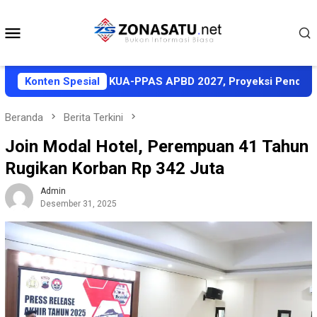
Loncat
ke
Menu
konten
Mobile
lut Sepakati KUA-PPAS APBD 2027, Proyeksi Pendapatan Rp1,
Konten Spesial
Beranda
Berita Terkini
Join Modal Hotel, Perempuan 41 Tahun
Rugikan Korban Rp 342 Juta
Admin
Desember 31, 2025