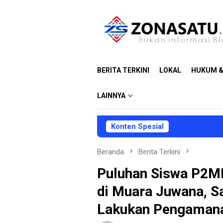
Loncat
ke
konten
BERITA TERKINI
LOKAL
HUKUM &
LAINNYA
Konten Spesial
Beranda
Berita Terkini
Puluhan Siswa P2MK
di Muara Juwana, Sa
Lakukan Pengaman