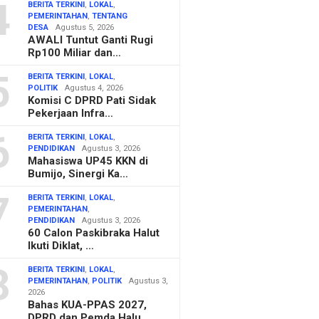
4
BERITA TERKINI
,
LOKAL
,
PEMERINTAHAN
,
TENTANG
DESA
Agustus 5, 2026
AWALI Tuntut Ganti Rugi
Rp100 Miliar dan…
5
BERITA TERKINI
,
LOKAL
,
POLITIK
Agustus 4, 2026
Komisi C DPRD Pati Sidak
Pekerjaan Infra…
6
BERITA TERKINI
,
LOKAL
,
PENDIDIKAN
Agustus 3, 2026
Mahasiswa UP45 KKN di
Bumijo, Sinergi Ka…
7
BERITA TERKINI
,
LOKAL
,
PEMERINTAHAN
,
PENDIDIKAN
Agustus 3, 2026
60 Calon Paskibraka Halut
Ikuti Diklat, …
8
BERITA TERKINI
,
LOKAL
,
PEMERINTAHAN
,
POLITIK
Agustus 3,
2026
Bahas KUA-PPAS 2027,
DPRD dan Pemda Halu…