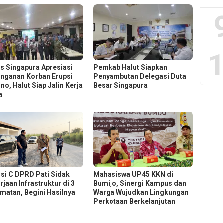
1
s Singapura Apresiasi
Pemkab Halut Siapkan
nganan Korban Erupsi
Penyambutan Delegasi Duta
no, Halut Siap Jalin Kerja
Besar Singapura
a
si C DPRD Pati Sidak
Mahasiswa UP45 KKN di
jaan Infrastruktur di 3
Bumijo, Sinergi Kampus dan
matan, Begini Hasilnya
Warga Wujudkan Lingkungan
Perkotaan Berkelanjutan