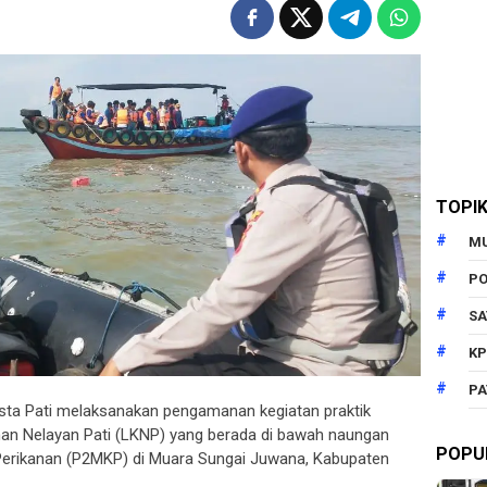
TOPI
M
PO
SA
KP
PA
resta Pati melaksanakan pengamanan kegiatan praktik
an Nelayan Pati (LKNP) yang berada di bawah naungan
POPU
 Perikanan (P2MKP) di Muara Sungai Juwana, Kabupaten