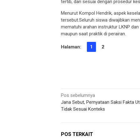
tertib, dan sesuai dengan prosedur kese
Menurut Kompol Hendrik, aspek kesel
tersebut.Seluruh siswa diwajibkan men
mematuhi arahan instruktur LKNP dan
maupun saat praktik di perairan.
Halaman:
1
2
Navigasi
Pos sebelumnya
Jana Sebut, Pernyataan Saksi Fakta 
pos
Tidak Sesuai Konteks
POS TERKAIT