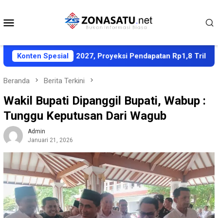
Loncat
ke
Menu
konten
Mobile
A-PPAS APBD 2027, Proyeksi Pendapatan Rp1,8 Triliun
Konten Spesial
Beranda
Berita Terkini
Wakil Bupati Dipanggil Bupati, Wabup :
Tunggu Keputusan Dari Wagub
Admin
Januari 21, 2026