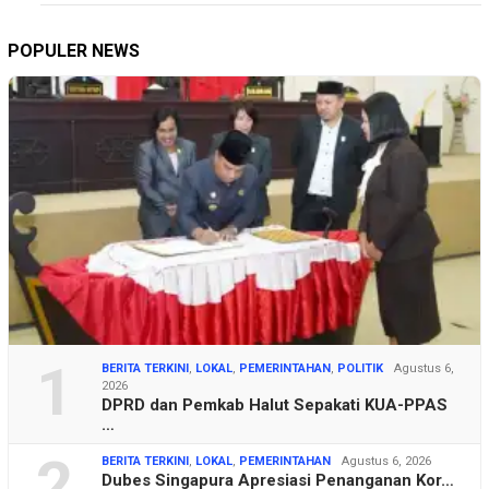
POPULER NEWS
1
BERITA TERKINI
,
LOKAL
,
PEMERINTAHAN
,
POLITIK
Agustus 6,
2026
DPRD dan Pemkab Halut Sepakati KUA-PPAS
…
2
BERITA TERKINI
,
LOKAL
,
PEMERINTAHAN
Agustus 6, 2026
Dubes Singapura Apresiasi Penanganan Kor…