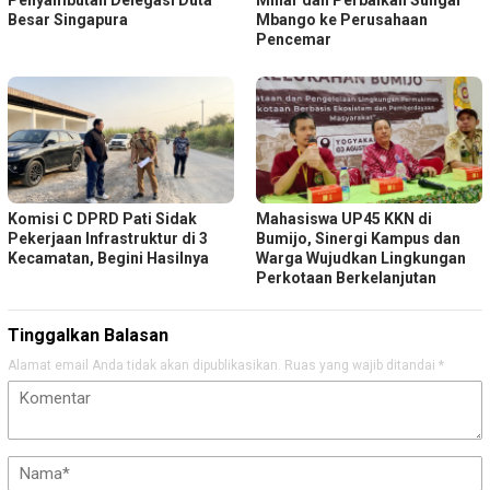
Besar Singapura
Mbango ke Perusahaan
Pencemar
Komisi C DPRD Pati Sidak
Mahasiswa UP45 KKN di
Pekerjaan Infrastruktur di 3
Bumijo, Sinergi Kampus dan
Kecamatan, Begini Hasilnya
Warga Wujudkan Lingkungan
Perkotaan Berkelanjutan
Tinggalkan Balasan
Alamat email Anda tidak akan dipublikasikan.
Ruas yang wajib ditandai
*