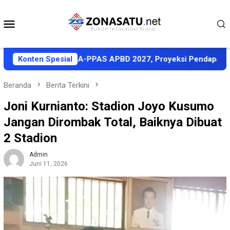
Loncat
ke
Menu
konten
Mobile
t Sepakati KUA-PPAS APBD 2027, Proyeksi Pendapatan Rp1,8 T
Konten Spesial
Beranda
Berita Terkini
Joni Kurnianto: Stadion Joyo Kusumo
Jangan Dirombak Total, Baiknya Dibuat
2 Stadion
Admin
Juni 11, 2026