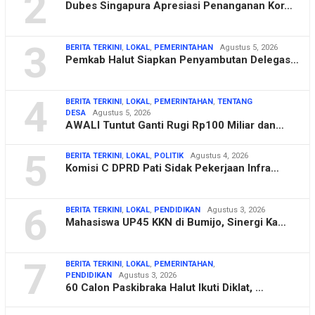
2
Dubes Singapura Apresiasi Penanganan Kor…
3
BERITA TERKINI
,
LOKAL
,
PEMERINTAHAN
Agustus 5, 2026
Pemkab Halut Siapkan Penyambutan Delegas…
4
BERITA TERKINI
,
LOKAL
,
PEMERINTAHAN
,
TENTANG
DESA
Agustus 5, 2026
AWALI Tuntut Ganti Rugi Rp100 Miliar dan…
5
BERITA TERKINI
,
LOKAL
,
POLITIK
Agustus 4, 2026
Komisi C DPRD Pati Sidak Pekerjaan Infra…
6
BERITA TERKINI
,
LOKAL
,
PENDIDIKAN
Agustus 3, 2026
Mahasiswa UP45 KKN di Bumijo, Sinergi Ka…
7
BERITA TERKINI
,
LOKAL
,
PEMERINTAHAN
,
PENDIDIKAN
Agustus 3, 2026
60 Calon Paskibraka Halut Ikuti Diklat, …