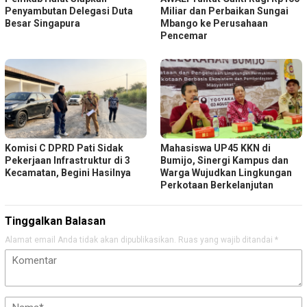
Penyambutan Delegasi Duta
Miliar dan Perbaikan Sungai
Besar Singapura
Mbango ke Perusahaan
Pencemar
Komisi C DPRD Pati Sidak
Mahasiswa UP45 KKN di
Pekerjaan Infrastruktur di 3
Bumijo, Sinergi Kampus dan
Kecamatan, Begini Hasilnya
Warga Wujudkan Lingkungan
Perkotaan Berkelanjutan
Tinggalkan Balasan
Alamat email Anda tidak akan dipublikasikan.
Ruas yang wajib ditandai
*