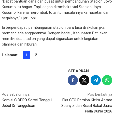
“Dapat bantuan dana dari pusat untuk pembangunan Stadion Joyo
Kusumo itu bagus. Tapi jangan dirombak total Stadion Joyo
Kusumo, karena merombak total itu masalahnya kemacetan dan
segalanya,” ujar Joni.
Ia berpendapat, pembangunan stadion baru bisa dilakukan jika
memang ada anggarannya. Dengan begitu, Kabupaten Pati akan
memiliki dua stadion yang dapat digunakan untuk kegiatan
olahraga dan hiburan.
Halaman:
1
2
SEBARKAN
Navigasi
Pos sebelumnya
Pos berikutnya
Komisi C DPRD Soroti Tanggul
Eks CEO Persipa Kleim Antara
pos
Jebol Di Tanggulsari
Spanyol dan Brasil Bakal Juara
Piala Dunia 2026