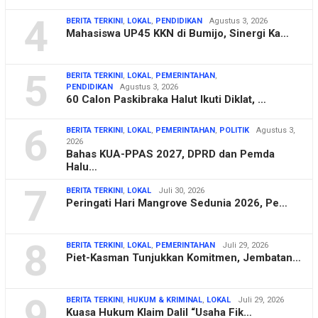
4
BERITA TERKINI
,
LOKAL
,
PENDIDIKAN
Agustus 3, 2026
Mahasiswa UP45 KKN di Bumijo, Sinergi Ka…
5
BERITA TERKINI
,
LOKAL
,
PEMERINTAHAN
,
PENDIDIKAN
Agustus 3, 2026
60 Calon Paskibraka Halut Ikuti Diklat, …
6
BERITA TERKINI
,
LOKAL
,
PEMERINTAHAN
,
POLITIK
Agustus 3,
2026
Bahas KUA-PPAS 2027, DPRD dan Pemda
Halu…
7
BERITA TERKINI
,
LOKAL
Juli 30, 2026
Peringati Hari Mangrove Sedunia 2026, Pe…
8
BERITA TERKINI
,
LOKAL
,
PEMERINTAHAN
Juli 29, 2026
Piet-Kasman Tunjukkan Komitmen, Jembatan…
9
BERITA TERKINI
,
HUKUM & KRIMINAL
,
LOKAL
Juli 29, 2026
Kuasa Hukum Klaim Dalil “Usaha Fik…