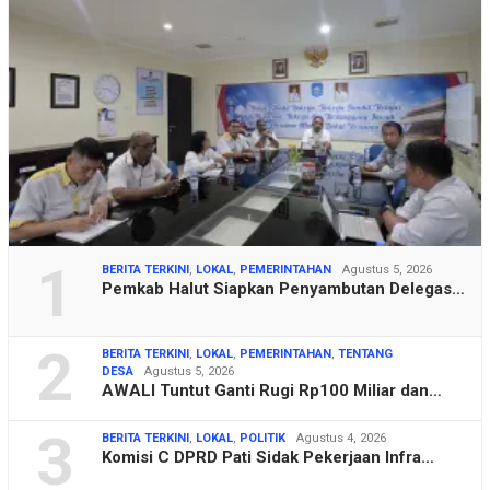
1
BERITA TERKINI
,
LOKAL
,
PEMERINTAHAN
Agustus 5, 2026
Pemkab Halut Siapkan Penyambutan Delegas…
2
BERITA TERKINI
,
LOKAL
,
PEMERINTAHAN
,
TENTANG
DESA
Agustus 5, 2026
AWALI Tuntut Ganti Rugi Rp100 Miliar dan…
3
BERITA TERKINI
,
LOKAL
,
POLITIK
Agustus 4, 2026
Komisi C DPRD Pati Sidak Pekerjaan Infra…