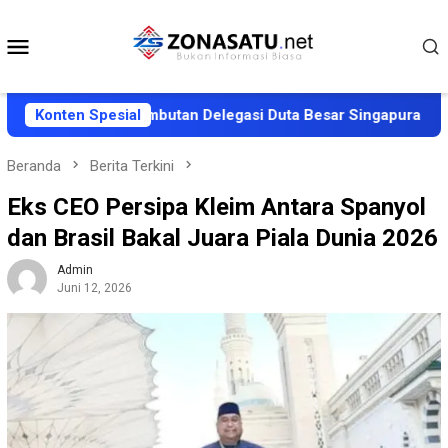
Loncat
ke
Menu
konten
Mobile
iapkan Penyambutan Delegasi Duta Besar Singapura
Konten Spesial
AW
Beranda
Berita Terkini
Eks CEO Persipa Kleim Antara Spanyol
dan Brasil Bakal Juara Piala Dunia 2026
Admin
Juni 12, 2026