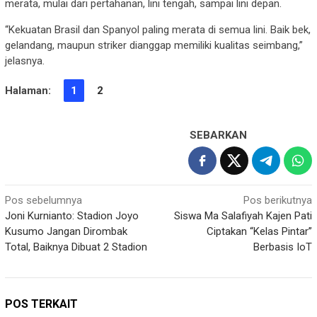
merata, mulai dari pertahanan, lini tengah, sampai lini depan.
“Kekuatan Brasil dan Spanyol paling merata di semua lini. Baik bek,
gelandang, maupun striker dianggap memiliki kualitas seimbang,”
jelasnya.
Halaman:
1
2
SEBARKAN
Navigasi
Pos sebelumnya
Pos berikutnya
Joni Kurnianto: Stadion Joyo
Siswa Ma Salafiyah Kajen Pati
pos
Kusumo Jangan Dirombak
Ciptakan “Kelas Pintar”
Total, Baiknya Dibuat 2 Stadion
Berbasis IoT
POS TERKAIT