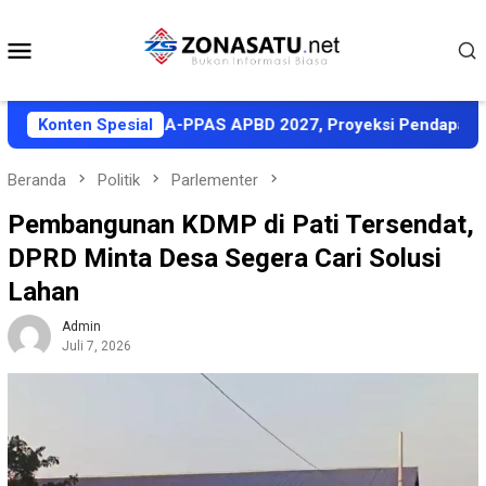
Loncat
ke
Menu
konten
Mobile
t Sepakati KUA-PPAS APBD 2027, Proyeksi Pendapatan Rp1,8 T
Konten Spesial
Beranda
Politik
Parlementer
Pembangunan KDMP di Pati Tersendat,
DPRD Minta Desa Segera Cari Solusi
Lahan
Admin
Juli 7, 2026