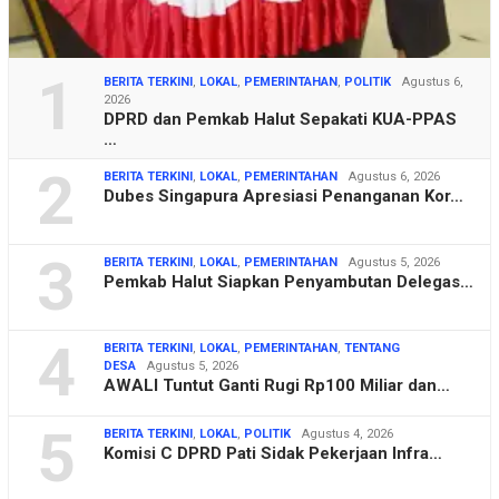
1
BERITA TERKINI
,
LOKAL
,
PEMERINTAHAN
,
POLITIK
Agustus 6,
2026
DPRD dan Pemkab Halut Sepakati KUA-PPAS
…
2
BERITA TERKINI
,
LOKAL
,
PEMERINTAHAN
Agustus 6, 2026
Dubes Singapura Apresiasi Penanganan Kor…
3
BERITA TERKINI
,
LOKAL
,
PEMERINTAHAN
Agustus 5, 2026
Pemkab Halut Siapkan Penyambutan Delegas…
4
BERITA TERKINI
,
LOKAL
,
PEMERINTAHAN
,
TENTANG
DESA
Agustus 5, 2026
AWALI Tuntut Ganti Rugi Rp100 Miliar dan…
5
BERITA TERKINI
,
LOKAL
,
POLITIK
Agustus 4, 2026
Komisi C DPRD Pati Sidak Pekerjaan Infra…