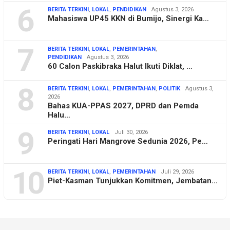
6
BERITA TERKINI
,
LOKAL
,
PENDIDIKAN
Agustus 3, 2026
Mahasiswa UP45 KKN di Bumijo, Sinergi Ka…
7
BERITA TERKINI
,
LOKAL
,
PEMERINTAHAN
,
PENDIDIKAN
Agustus 3, 2026
60 Calon Paskibraka Halut Ikuti Diklat, …
8
BERITA TERKINI
,
LOKAL
,
PEMERINTAHAN
,
POLITIK
Agustus 3,
2026
Bahas KUA-PPAS 2027, DPRD dan Pemda
Halu…
9
BERITA TERKINI
,
LOKAL
Juli 30, 2026
Peringati Hari Mangrove Sedunia 2026, Pe…
10
BERITA TERKINI
,
LOKAL
,
PEMERINTAHAN
Juli 29, 2026
Piet-Kasman Tunjukkan Komitmen, Jembatan…