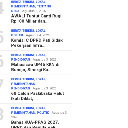
4
BERITA TERKINI
,
LOKAL
,
PEMERINTAHAN
,
TENTANG
DESA
Agustus 5, 2026
AWALI Tuntut Ganti Rugi
Rp100 Miliar dan…
5
BERITA TERKINI
,
LOKAL
,
POLITIK
Agustus 4, 2026
Komisi C DPRD Pati Sidak
Pekerjaan Infra…
6
BERITA TERKINI
,
LOKAL
,
PENDIDIKAN
Agustus 3, 2026
Mahasiswa UP45 KKN di
Bumijo, Sinergi Ka…
7
BERITA TERKINI
,
LOKAL
,
PEMERINTAHAN
,
PENDIDIKAN
Agustus 3, 2026
60 Calon Paskibraka Halut
Ikuti Diklat, …
8
BERITA TERKINI
,
LOKAL
,
PEMERINTAHAN
,
POLITIK
Agustus 3,
2026
Bahas KUA-PPAS 2027,
DPRD dan Pemda Halu…