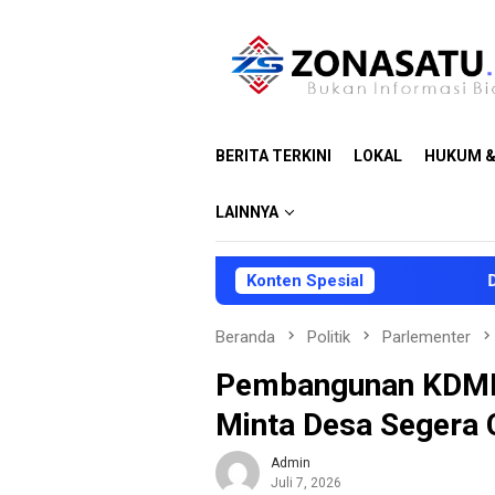
Loncat
ke
konten
BERITA TERKINI
LOKAL
HUKUM &
LAINNYA
Konten Spesial
DPRD dan Pe
Beranda
Politik
Parlementer
Pembangunan KDMP 
Minta Desa Segera C
Admin
Juli 7, 2026