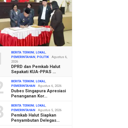
1
BERITA TERKINI
,
LOKAL
,
PEMERINTAHAN
,
POLITIK
Agustus 6,
2026
DPRD dan Pemkab Halut
Sepakati KUA-PPAS …
2
BERITA TERKINI
,
LOKAL
,
PEMERINTAHAN
Agustus 6, 2026
Dubes Singapura Apresiasi
Penanganan Kor…
3
BERITA TERKINI
,
LOKAL
,
PEMERINTAHAN
Agustus 5, 2026
Pemkab Halut Siapkan
Penyambutan Delegas…