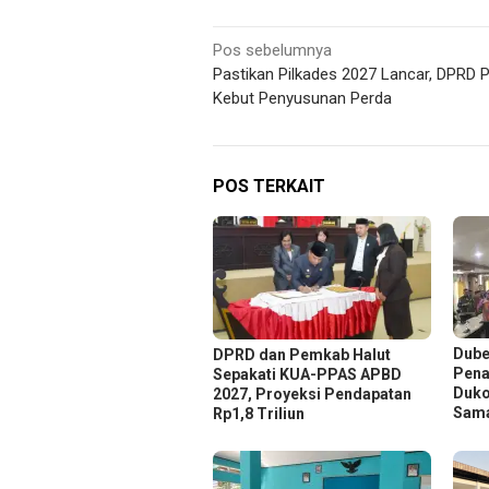
Navigasi
Pos sebelumnya
Pastikan Pilkades 2027 Lancar, DPRD P
pos
Kebut Penyusunan Perda
POS TERKAIT
Dube
DPRD dan Pemkab Halut
Pena
Sepakati KUA-PPAS APBD
Duko
2027, Proyeksi Pendapatan
Sam
Rp1,8 Triliun