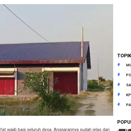
TOPI
M
PO
SA
KP
PA
POPU
ifat wajib bagi seluruh desa. Anggarannya sudah jelas dari