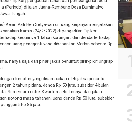
korupsi (Tipikor) pengadaan tanah dan pembangunan cold
sia (Perindo) di jalan Juana-Rembang Desa Bumimulyo
 Jawa Tengah.
s) Kejari Pati Heri Setyawan di ruang kerjanya mengatakan,
ksanakan Kamis (24/2/2022) di pengadilan Tipikor
erhadap keduanya 1 tahun kurungan, dan denda terhadap
dengan uang pengganti yang dibebankan Marlan sebesar Rp
ma, hanya saja dari pihak jaksa penuntut pikir-pikir,”Ungkap
a.
 dengan tuntutan yang disampaikan oleh jaksa penuntut
gan 2 tahun pidana, denda Rp 50 juta, subsider 4 bulan
juta. Sementara untuk Kwarton sebelumnya dari jaksa
ngan potong masa tahanan, uang denda Rp 50 juta, subsider
pengganti Rp 85 juta.