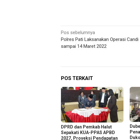
Navigasi
Pos sebelumnya
Polres Pati Laksanakan Operasi Candi
pos
sampai 14 Maret 2022
POS TERKAIT
Dube
DPRD dan Pemkab Halut
Pena
Sepakati KUA-PPAS APBD
Duko
2027, Proyeksi Pendapatan