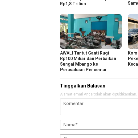
Sam
Rp1,8 Triliun
AWALI Tuntut Ganti Rugi
Komi
Rp100 Miliar dan Perbaikan
Peker
Sungai Mbango ke
Keca
Perusahaan Pencemar
Tinggalkan Balasan
Alamat email Anda tidak akan dipublikasikan.