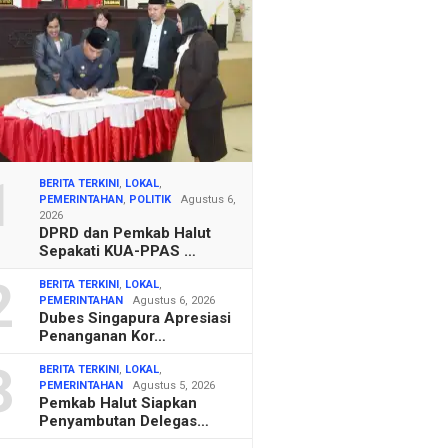
1
BERITA TERKINI
,
LOKAL
,
PEMERINTAHAN
,
POLITIK
Agustus 6,
2026
DPRD dan Pemkab Halut
Sepakati KUA-PPAS …
2
BERITA TERKINI
,
LOKAL
,
PEMERINTAHAN
Agustus 6, 2026
Dubes Singapura Apresiasi
Penanganan Kor…
3
BERITA TERKINI
,
LOKAL
,
PEMERINTAHAN
Agustus 5, 2026
Pemkab Halut Siapkan
Penyambutan Delegas…