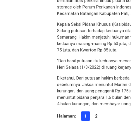
bersalah atas perkara tindak pidana 
storage oleh Perum Perikanan Indone
Kecamatan Batangan Kabupaten Pati,
Kepala Seksi Pidana Khusus (Kasipidsu
Sidang putusan terhadap keduanya dila
Semarang. Hakim menjatuhi hukuman t
keduanya masing-masing Rp 50 juta, 
75 juta, dan Kwarton Rp 85 juta.
“Dari hasil putusan itu keduanya meneri
Heri Selasa (1/3/2022) di ruang kerjany
Diketahui, Dari putusan hakim berbeda
sebelumnya. Jaksa menuntut Marlan den
kurungan, dan uang pengganti Rp 175 
menuntut pidana penjara 1,6 bulan de
4 bulan kurungan, dan membayar uang 
Halaman:
1
2