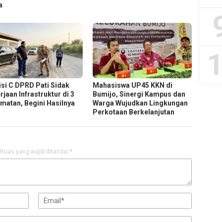
a
1
si C DPRD Pati Sidak
Mahasiswa UP45 KKN di
jaan Infrastruktur di 3
Bumijo, Sinergi Kampus dan
matan, Begini Hasilnya
Warga Wujudkan Lingkungan
Perkotaan Berkelanjutan
Ruas yang wajib ditandai
*