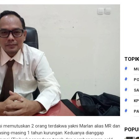
TOPI
M
PO
SA
KP
PA
si memutuskan 2 orang terdakwa yakni Marlan alias MR dan
POPU
sing-masing 1 tahun kurungan. Keduanya dianggap