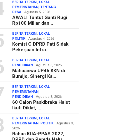
4
BERITA TERKINI
,
LOKAL
,
PEMERINTAHAN
,
TENTANG
DESA
Agustus 5, 2026
AWALI Tuntut Ganti Rugi
Rp100 Miliar dan…
5
BERITA TERKINI
,
LOKAL
,
POLITIK
Agustus 4, 2026
Komisi C DPRD Pati Sidak
Pekerjaan Infra…
6
BERITA TERKINI
,
LOKAL
,
PENDIDIKAN
Agustus 3, 2026
Mahasiswa UP45 KKN di
Bumijo, Sinergi Ka…
7
BERITA TERKINI
,
LOKAL
,
PEMERINTAHAN
,
PENDIDIKAN
Agustus 3, 2026
60 Calon Paskibraka Halut
Ikuti Diklat, …
8
BERITA TERKINI
,
LOKAL
,
PEMERINTAHAN
,
POLITIK
Agustus 3,
2026
Bahas KUA-PPAS 2027,
DPRD dan Pemda Halu…