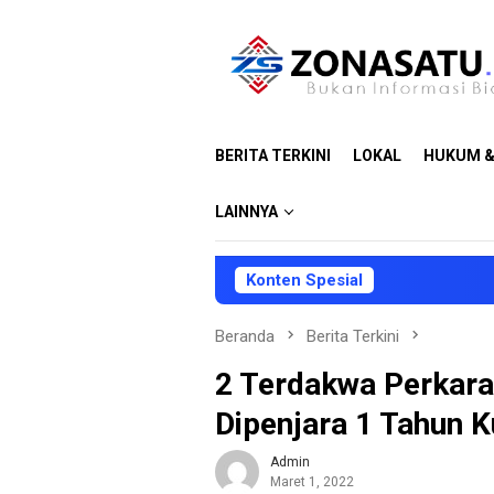
Loncat
ke
konten
BERITA TERKINI
LOKAL
HUKUM &
LAINNYA
Konten Spesial
DP
Beranda
Berita Terkini
2 Terdakwa Perkara
Dipenjara 1 Tahun 
Admin
Maret 1, 2022