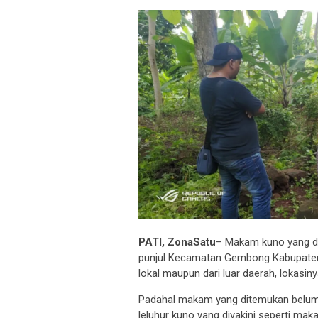
PATI, ZonaSatu
– Makam kuno yang di
punjul Kecamatan Gembong Kabupaten P
lokal maupun dari luar daerah, lokasin
Padahal makam yang ditemukan belum 
leluhur kuno yang diyakini seperti m