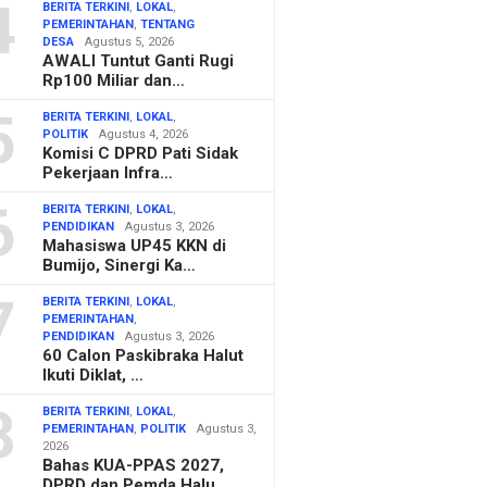
4
BERITA TERKINI
,
LOKAL
,
PEMERINTAHAN
,
TENTANG
DESA
Agustus 5, 2026
AWALI Tuntut Ganti Rugi
Rp100 Miliar dan…
5
BERITA TERKINI
,
LOKAL
,
POLITIK
Agustus 4, 2026
Komisi C DPRD Pati Sidak
Pekerjaan Infra…
6
BERITA TERKINI
,
LOKAL
,
PENDIDIKAN
Agustus 3, 2026
Mahasiswa UP45 KKN di
Bumijo, Sinergi Ka…
7
BERITA TERKINI
,
LOKAL
,
PEMERINTAHAN
,
PENDIDIKAN
Agustus 3, 2026
60 Calon Paskibraka Halut
Ikuti Diklat, …
8
BERITA TERKINI
,
LOKAL
,
PEMERINTAHAN
,
POLITIK
Agustus 3,
2026
Bahas KUA-PPAS 2027,
DPRD dan Pemda Halu…