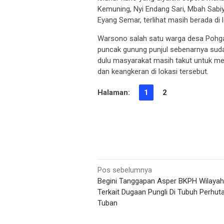
Kemuning, Nyi Endang Sari, Mbah Sabi
Eyang Semar, terlihat masih berada di 
Warsono salah satu warga desa Pohg
puncak gunung punjul sebenarnya suda
dulu masyarakat masih takut untuk me
dan keangkeran di lokasi tersebut.
Halaman:
1
2
Navigasi
Pos sebelumnya
Begini Tanggapan Asper BKPH Wilayah 
pos
Terkait Dugaan Pungli Di Tubuh Perhuta
Tuban