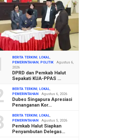
1
BERITA TERKINI
,
LOKAL
,
PEMERINTAHAN
,
POLITIK
Agustus 6,
2026
DPRD dan Pemkab Halut
Sepakati KUA-PPAS …
2
BERITA TERKINI
,
LOKAL
,
PEMERINTAHAN
Agustus 6, 2026
Dubes Singapura Apresiasi
Penanganan Kor…
3
BERITA TERKINI
,
LOKAL
,
PEMERINTAHAN
Agustus 5, 2026
Pemkab Halut Siapkan
Penyambutan Delegas…