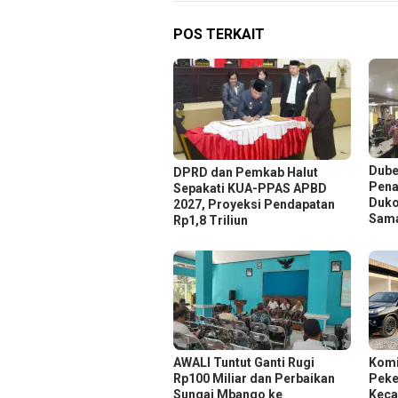
POS TERKAIT
Dube
DPRD dan Pemkab Halut
Pena
Sepakati KUA-PPAS APBD
Duko
2027, Proyeksi Pendapatan
Sam
Rp1,8 Triliun
AWALI Tuntut Ganti Rugi
Komi
Rp100 Miliar dan Perbaikan
Peker
Sungai Mbango ke
Keca