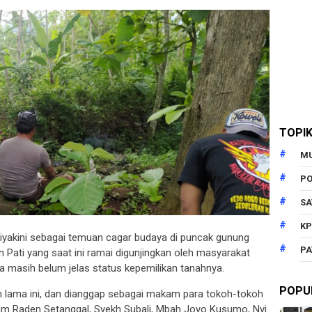
TOPI
M
PO
SA
KP
yakini sebagai temuan cagar budaya di puncak gunung
PA
ati yang saat ini ramai digunjingkan oleh masyarakat
ya masih belum jelas status kepemilikan tanahnya.
POPU
lama ini, dan dianggap sebagai makam para tokoh-tokoh
akam Raden Setanggal, Syekh Subali, Mbah Joyo Kusumo, Nyi