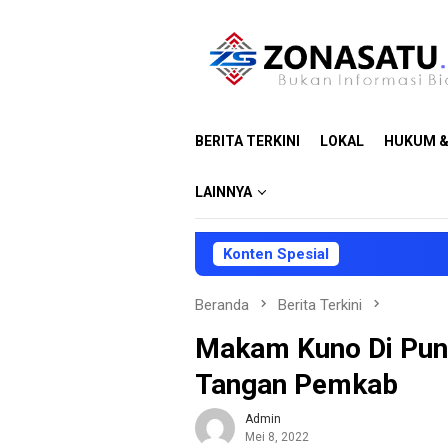
Loncat
ke
konten
BERITA TERKINI
LOKAL
HUKUM &
LAINNYA
Konten Spesial
DPRD da
Beranda
Berita Terkini
Makam Kuno Di Pun
Tangan Pemkab
Admin
Mei 8, 2022