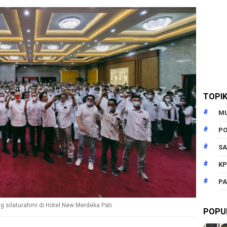
TOPI
M
PO
SA
KP
PA
 silaturahmi di Hotel New Merdeka Pati
POPU