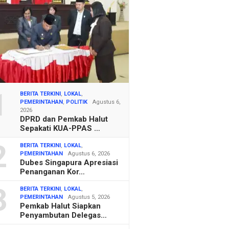
1
BERITA TERKINI
,
LOKAL
,
PEMERINTAHAN
,
POLITIK
Agustus 6,
2026
DPRD dan Pemkab Halut
Sepakati KUA-PPAS …
2
BERITA TERKINI
,
LOKAL
,
PEMERINTAHAN
Agustus 6, 2026
Dubes Singapura Apresiasi
Penanganan Kor…
3
BERITA TERKINI
,
LOKAL
,
PEMERINTAHAN
Agustus 5, 2026
Pemkab Halut Siapkan
Penyambutan Delegas…