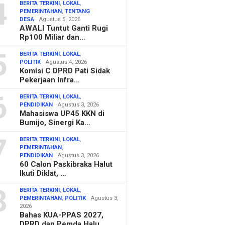
4
BERITA TERKINI
,
LOKAL
,
PEMERINTAHAN
,
TENTANG
DESA
Agustus 5, 2026
AWALI Tuntut Ganti Rugi
Rp100 Miliar dan…
5
BERITA TERKINI
,
LOKAL
,
POLITIK
Agustus 4, 2026
Komisi C DPRD Pati Sidak
Pekerjaan Infra…
6
BERITA TERKINI
,
LOKAL
,
PENDIDIKAN
Agustus 3, 2026
Mahasiswa UP45 KKN di
Bumijo, Sinergi Ka…
7
BERITA TERKINI
,
LOKAL
,
PEMERINTAHAN
,
PENDIDIKAN
Agustus 3, 2026
60 Calon Paskibraka Halut
Ikuti Diklat, …
8
BERITA TERKINI
,
LOKAL
,
PEMERINTAHAN
,
POLITIK
Agustus 3,
2026
Bahas KUA-PPAS 2027,
DPRD dan Pemda Halu…