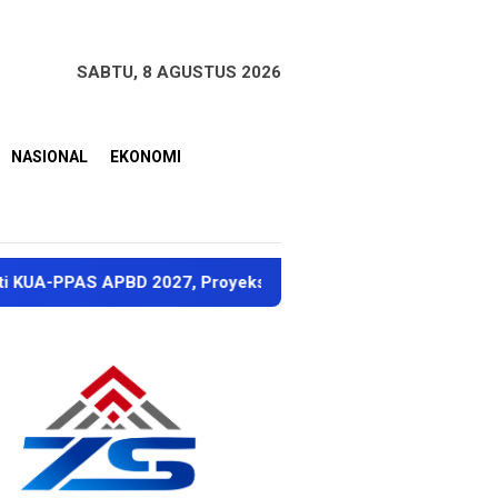
SABTU, 8 AGUSTUS 2026
NASIONAL
EKONOMI
PBD 2027, Proyeksi Pendapatan Rp1,8 Triliun
Dubes S