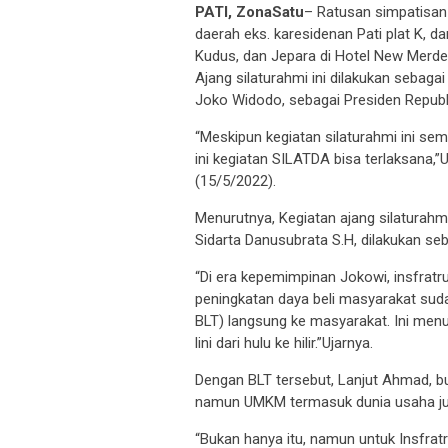
PATI, ZonaSatu
– Ratusan simpatisan
daerah eks. karesidenan Pati plat K, d
Kudus, dan Jepara di Hotel New Merdek
Ajang silaturahmi ini dilakukan sebaga
Joko Widodo, sebagai Presiden Republi
“Meskipun kegiatan silaturahmi ini se
ini kegiatan SILATDA bisa terlaksana
(15/5/2022).
Menurutnya, Kegiatan ajang silaturahm
Sidarta Danusubrata S.H, dilakukan se
“Di era kepemimpinan Jokowi, insfratru
peningkatan daya beli masyarakat suda
BLT) langsung ke masyarakat. Ini men
lini dari hulu ke hilir.”Ujarnya.
Dengan BLT tersebut, Lanjut Ahmad, 
namun UMKM termasuk dunia usaha ju
“Bukan hanya itu, namun untuk Insfra