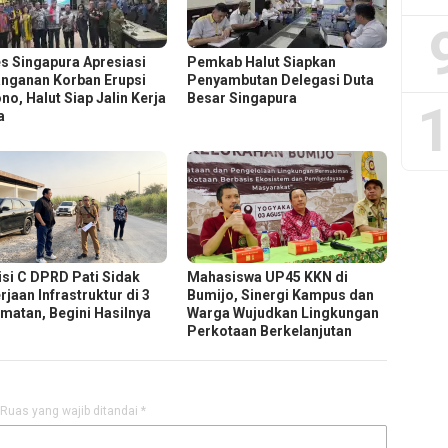
s Singapura Apresiasi
Pemkab Halut Siapkan
nganan Korban Erupsi
Penyambutan Delegasi Duta
no, Halut Siap Jalin Kerja
Besar Singapura
1
a
si C DPRD Pati Sidak
Mahasiswa UP45 KKN di
jaan Infrastruktur di 3
Bumijo, Sinergi Kampus dan
matan, Begini Hasilnya
Warga Wujudkan Lingkungan
Perkotaan Berkelanjutan
Ruas yang wajib ditandai
*