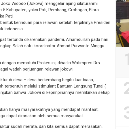
 Joko Widodo (Jokowi) menggelar ajang silaturahmi
ari 5 Kabupaten, yakni Pati, Rembang, Grobogan, Blora,
a Pati.
i bentuk kerinduan para relawan setelah terpilihnya Presiden
k Indonesia.
mpat tertunda dikarenakan pandemi, Alhamdulilah pada hari
,”Ungkap Salah satu koordinator Ahmad Purwanto Minggu
i dengan mematuhi Prokes ini, dihadiri Watimpres Drs.
bagai wadah perjuangan relawan jokowi.
ktur di desa – desa berkembang begitu luar biasa,
h tersentuh melalui stimulant Bantuan Langsung Tunai (
unjukan bahwa Jokowi di kepimpinannya memikirkan setiap
bukan hanya masyarakatnya yang mendapat manfaat,
ga dapat dirasakan oleh semua masyarakat.
truktur sudah merata, dan kita semua dapat merasakan,