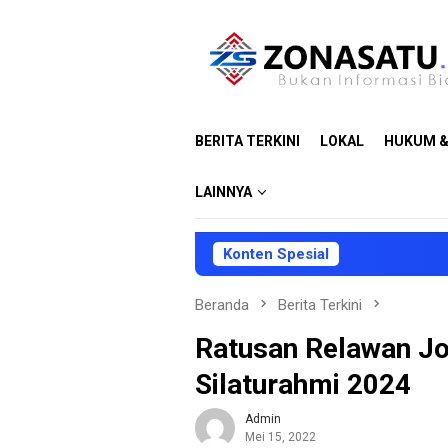
Loncat
ke
konten
BERITA TERKINI
LOKAL
HUKUM &
LAINNYA
Konten Spesial
Beranda
Berita Terkini
Ratusan Relawan Jok
Silaturahmi 2024
Admin
Mei 15, 2022