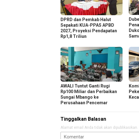
Dube
DPRD dan Pemkab Halut
Pena
Sepakati KUA-PPAS APBD
Duko
2027, Proyeksi Pendapatan
Sam
Rp1,8 Triliun
AWALI Tuntut Ganti Rugi
Komi
Rp100 Miliar dan Perbaikan
Peker
Sungai Mbango ke
Keca
Perusahaan Pencemar
Tinggalkan Balasan
Alamat email Anda tidak akan dipublikasikan.