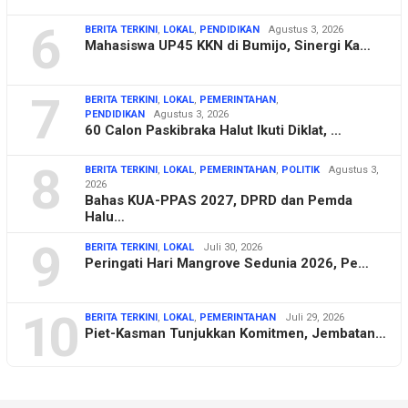
6
BERITA TERKINI
,
LOKAL
,
PENDIDIKAN
Agustus 3, 2026
Mahasiswa UP45 KKN di Bumijo, Sinergi Ka…
7
BERITA TERKINI
,
LOKAL
,
PEMERINTAHAN
,
PENDIDIKAN
Agustus 3, 2026
60 Calon Paskibraka Halut Ikuti Diklat, …
8
BERITA TERKINI
,
LOKAL
,
PEMERINTAHAN
,
POLITIK
Agustus 3,
2026
Bahas KUA-PPAS 2027, DPRD dan Pemda
Halu…
9
BERITA TERKINI
,
LOKAL
Juli 30, 2026
Peringati Hari Mangrove Sedunia 2026, Pe…
10
BERITA TERKINI
,
LOKAL
,
PEMERINTAHAN
Juli 29, 2026
Piet-Kasman Tunjukkan Komitmen, Jembatan…