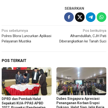
SEBARKAN
Navigasi
Pos sebelumnya
Pos berikutnya
Polres Blora Luncurkan Aplikasi
Alhamdulillah, CJH Pati
pos
Pelayanan Mustika
Diberangkatkan ke Tanah Suci
POS TERKAIT
Dubes Singapura Apresiasi
DPRD dan Pemkab Halut
Penanganan Korban Erupsi
Sepakati KUA-PPAS APBD
Dukono, Halut Siap Jalin Kerja
2027, Proyeksi Pendapatan