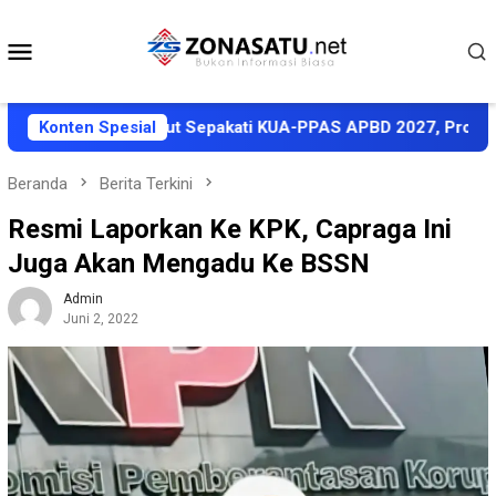
Loncat
ke
Menu
konten
Mobile
Pemkab Halut Sepakati KUA-PPAS APBD 2027, Proyeksi Pendapa
Konten Spesial
Beranda
Berita Terkini
Resmi Laporkan Ke KPK, Capraga Ini
Juga Akan Mengadu Ke BSSN
Admin
Juni 2, 2022