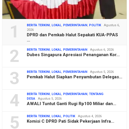
1
BERITA TERKINI
,
LOKAL
,
PEMERINTAHAN
,
POLITIK
Agustus 6,
2026
DPRD dan Pemkab Halut Sepakati KUA-PPAS
…
2
BERITA TERKINI
,
LOKAL
,
PEMERINTAHAN
Agustus 6, 2026
Dubes Singapura Apresiasi Penanganan Kor…
3
BERITA TERKINI
,
LOKAL
,
PEMERINTAHAN
Agustus 5, 2026
Pemkab Halut Siapkan Penyambutan Delegas…
4
BERITA TERKINI
,
LOKAL
,
PEMERINTAHAN
,
TENTANG
DESA
Agustus 5, 2026
AWALI Tuntut Ganti Rugi Rp100 Miliar dan…
5
BERITA TERKINI
,
LOKAL
,
POLITIK
Agustus 4, 2026
Komisi C DPRD Pati Sidak Pekerjaan Infra…