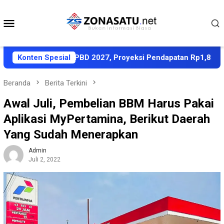
Loncat
ke
Menu
konten
Mobile
 KUA-PPAS APBD 2027, Proyeksi Pendapatan Rp1,8 Triliun
Konten Spesial
Beranda
Berita Terkini
Awal Juli, Pembelian BBM Harus Pakai
Aplikasi MyPertamina, Berikut Daerah
Yang Sudah Menerapkan
Admin
Juli 2, 2022