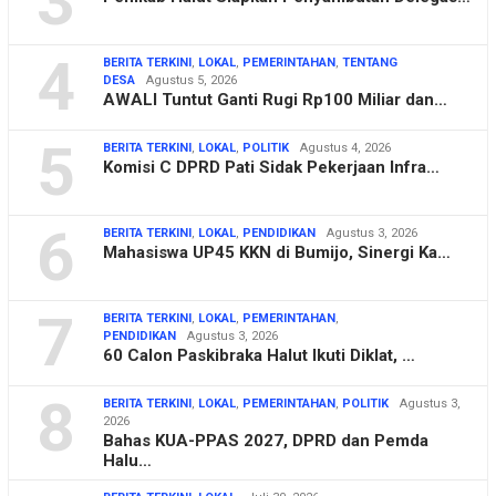
3
4
BERITA TERKINI
,
LOKAL
,
PEMERINTAHAN
,
TENTANG
DESA
Agustus 5, 2026
AWALI Tuntut Ganti Rugi Rp100 Miliar dan…
5
BERITA TERKINI
,
LOKAL
,
POLITIK
Agustus 4, 2026
Komisi C DPRD Pati Sidak Pekerjaan Infra…
6
BERITA TERKINI
,
LOKAL
,
PENDIDIKAN
Agustus 3, 2026
Mahasiswa UP45 KKN di Bumijo, Sinergi Ka…
7
BERITA TERKINI
,
LOKAL
,
PEMERINTAHAN
,
PENDIDIKAN
Agustus 3, 2026
60 Calon Paskibraka Halut Ikuti Diklat, …
8
BERITA TERKINI
,
LOKAL
,
PEMERINTAHAN
,
POLITIK
Agustus 3,
2026
Bahas KUA-PPAS 2027, DPRD dan Pemda
Halu…