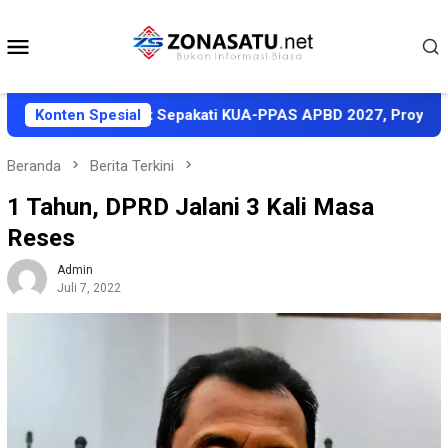
Loncat
ke
Menu
konten
Mobile
Pemkab Halut Sepakati KUA-PPAS APBD 2027, Proyeksi Pendapa
Konten Spesial
Beranda
Berita Terkini
1 Tahun, DPRD Jalani 3 Kali Masa
Reses
Admin
Juli 7, 2022