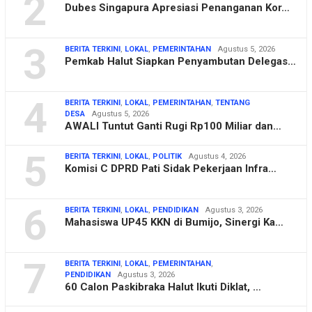
2
Dubes Singapura Apresiasi Penanganan Kor…
3
BERITA TERKINI
,
LOKAL
,
PEMERINTAHAN
Agustus 5, 2026
Pemkab Halut Siapkan Penyambutan Delegas…
4
BERITA TERKINI
,
LOKAL
,
PEMERINTAHAN
,
TENTANG
DESA
Agustus 5, 2026
AWALI Tuntut Ganti Rugi Rp100 Miliar dan…
5
BERITA TERKINI
,
LOKAL
,
POLITIK
Agustus 4, 2026
Komisi C DPRD Pati Sidak Pekerjaan Infra…
6
BERITA TERKINI
,
LOKAL
,
PENDIDIKAN
Agustus 3, 2026
Mahasiswa UP45 KKN di Bumijo, Sinergi Ka…
7
BERITA TERKINI
,
LOKAL
,
PEMERINTAHAN
,
PENDIDIKAN
Agustus 3, 2026
60 Calon Paskibraka Halut Ikuti Diklat, …