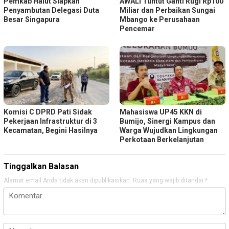
Pemkab Halut Siapkan
AWALI Tuntut Ganti Rugi Rp100
Penyambutan Delegasi Duta
Miliar dan Perbaikan Sungai
Besar Singapura
Mbango ke Perusahaan
Pencemar
Komisi C DPRD Pati Sidak
Mahasiswa UP45 KKN di
Pekerjaan Infrastruktur di 3
Bumijo, Sinergi Kampus dan
Kecamatan, Begini Hasilnya
Warga Wujudkan Lingkungan
Perkotaan Berkelanjutan
Tinggalkan Balasan
Alamat email Anda tidak akan dipublikasikan.
Ruas yang wajib ditandai
*