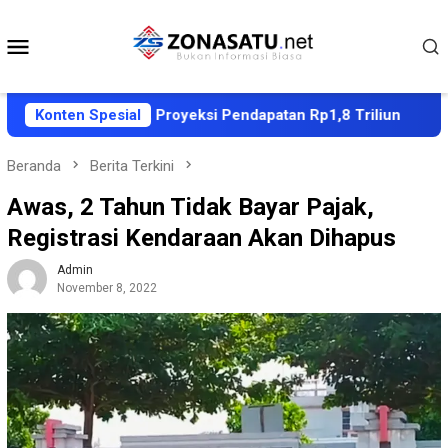
Loncat
ke
Menu
konten
Mobile
APBD 2027, Proyeksi Pendapatan Rp1,8 Triliun
Konten Spesial
Dubes 
Beranda
Berita Terkini
Awas, 2 Tahun Tidak Bayar Pajak,
Registrasi Kendaraan Akan Dihapus
Admin
November 8, 2022