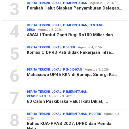
3
BERITA TERKINI
,
LOKAL
,
PEMERINTAHAN
Agustus 5, 2026
Pemkab Halut Siapkan Penyambutan Delegas…
4
BERITA TERKINI
,
LOKAL
,
PEMERINTAHAN
,
TENTANG
DESA
Agustus 5, 2026
AWALI Tuntut Ganti Rugi Rp100 Miliar dan…
5
BERITA TERKINI
,
LOKAL
,
POLITIK
Agustus 4, 2026
Komisi C DPRD Pati Sidak Pekerjaan Infra…
6
BERITA TERKINI
,
LOKAL
,
PENDIDIKAN
Agustus 3, 2026
Mahasiswa UP45 KKN di Bumijo, Sinergi Ka…
7
BERITA TERKINI
,
LOKAL
,
PEMERINTAHAN
,
PENDIDIKAN
Agustus 3, 2026
60 Calon Paskibraka Halut Ikuti Diklat, …
8
BERITA TERKINI
,
LOKAL
,
PEMERINTAHAN
,
POLITIK
Agustus 3,
2026
Bahas KUA-PPAS 2027, DPRD dan Pemda
Halu…