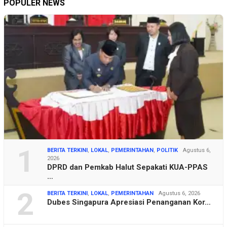
POPULER NEWS
1
BERITA TERKINI
,
LOKAL
,
PEMERINTAHAN
,
POLITIK
Agustus 6,
2026
DPRD dan Pemkab Halut Sepakati KUA-PPAS
…
2
BERITA TERKINI
,
LOKAL
,
PEMERINTAHAN
Agustus 6, 2026
Dubes Singapura Apresiasi Penanganan Kor…