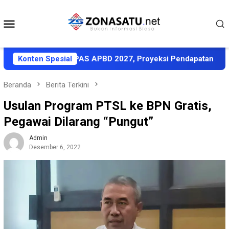
Loncat
ke
Menu
konten
Mobile
akati KUA-PPAS APBD 2027, Proyeksi Pendapatan Rp1,8 Trili
Konten Spesial
Beranda
Berita Terkini
Usulan Program PTSL ke BPN Gratis,
Pegawai Dilarang “Pungut”
Admin
Desember 6, 2022