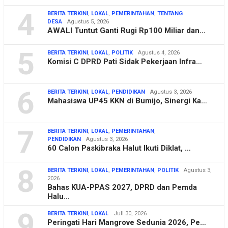
4
BERITA TERKINI
,
LOKAL
,
PEMERINTAHAN
,
TENTANG
DESA
Agustus 5, 2026
AWALI Tuntut Ganti Rugi Rp100 Miliar dan…
5
BERITA TERKINI
,
LOKAL
,
POLITIK
Agustus 4, 2026
Komisi C DPRD Pati Sidak Pekerjaan Infra…
6
BERITA TERKINI
,
LOKAL
,
PENDIDIKAN
Agustus 3, 2026
Mahasiswa UP45 KKN di Bumijo, Sinergi Ka…
7
BERITA TERKINI
,
LOKAL
,
PEMERINTAHAN
,
PENDIDIKAN
Agustus 3, 2026
60 Calon Paskibraka Halut Ikuti Diklat, …
8
BERITA TERKINI
,
LOKAL
,
PEMERINTAHAN
,
POLITIK
Agustus 3,
2026
Bahas KUA-PPAS 2027, DPRD dan Pemda
Halu…
9
BERITA TERKINI
,
LOKAL
Juli 30, 2026
Peringati Hari Mangrove Sedunia 2026, Pe…