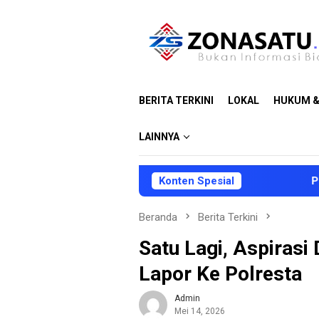
Loncat
ke
konten
BERITA TERKINI
LOKAL
HUKUM &
LAINNYA
Konten Spesial
Pemkab Halut 
Beranda
Berita Terkini
Satu Lagi, Aspiras
Lapor Ke Polresta
Admin
Mei 14, 2026