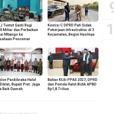
1
I Tuntut Ganti Rugi
Komisi C DPRD Pati Sidak
0 Miliar dan Perbaikan
Pekerjaan Infrastruktur di 3
ai Mbango ke
Kecamatan, Begini Hasilnya
sahaan Pencemar
alon Paskibraka Halut
Bahas KUA-PPAS 2027, DPRD
 Diklat, Bupati Piet: Jaga
dan Pemda Halut Bidik APBD
 Baik Daerah
Rp1,8 Triliun
Ruas yang wajib ditandai
*