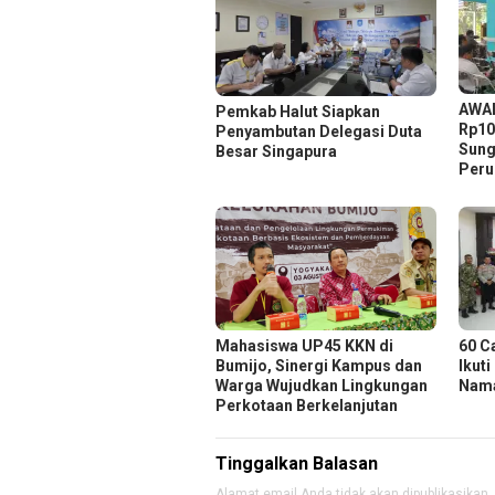
AWAL
Pemkab Halut Siapkan
Rp10
Penyambutan Delegasi Duta
Sung
Besar Singapura
Peru
Mahasiswa UP45 KKN di
60 C
Bumijo, Sinergi Kampus dan
Ikuti
Warga Wujudkan Lingkungan
Nama
Perkotaan Berkelanjutan
Tinggalkan Balasan
Alamat email Anda tidak akan dipublikasikan.