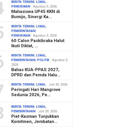
4
BERITA TERKINI
,
LOKAL
,
PENDIDIKAN
Agustus 3, 2026
Mahasiswa UP45 KKN di
Bumijo, Sinergi Ka…
5
BERITA TERKINI
,
LOKAL
,
PEMERINTAHAN
,
PENDIDIKAN
Agustus 3, 2026
60 Calon Paskibraka Halut
Ikuti Diklat, …
6
BERITA TERKINI
,
LOKAL
,
PEMERINTAHAN
,
POLITIK
Agustus 3,
2026
Bahas KUA-PPAS 2027,
DPRD dan Pemda Halu…
7
BERITA TERKINI
,
LOKAL
Juli 30, 2026
Peringati Hari Mangrove
Sedunia 2026, Pe…
8
BERITA TERKINI
,
LOKAL
,
PEMERINTAHAN
Juli 29, 2026
Piet-Kasman Tunjukkan
Komitmen, Jembatan…