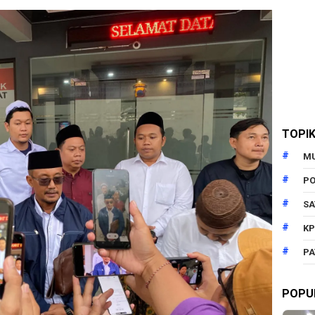
TOPI
M
PO
SA
KP
PA
POPU