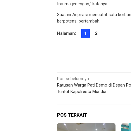
trauma jenengan,” katanya.
Saat ini Aspirasi mencatat satu korban
berpotensi bertambah.
Halaman:
1
2
Navigasi
Pos sebelumnya
Ratusan Warga Pati Demo di Depan Pol
pos
Tuntut Kapolresta Mundur
POS TERKAIT