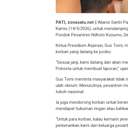
PATI, zonasatu.net ||
Aliansi Santri P
Kamis (14/5/2026), untuk mendampingi
Pondok Pesantren Ndholo Kusumo, Des
Ketua Presidium Aspirasi, Gus Tomi, m
korban yang datang ke posko.
“Sesuai janji, kami datang dan akan m
Polresta untuk membuat laporan,” ujar
Gus Tomi meminta masyarakat tidak 
ulah oknum. Menurutnya, pesantren me
tokoh nasional.
Ia juga mendorong korban untuk berani
mendapat hukuman ringan atau bahka
“Untuk para korban, kalau kemarin je
perkenankan kami dari keluarga pesa