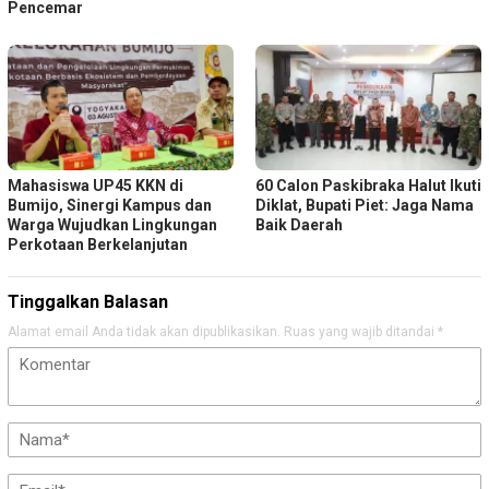
Pencemar
Mahasiswa UP45 KKN di
60 Calon Paskibraka Halut Ikuti
Bumijo, Sinergi Kampus dan
Diklat, Bupati Piet: Jaga Nama
Warga Wujudkan Lingkungan
Baik Daerah
Perkotaan Berkelanjutan
Tinggalkan Balasan
Alamat email Anda tidak akan dipublikasikan.
Ruas yang wajib ditandai
*