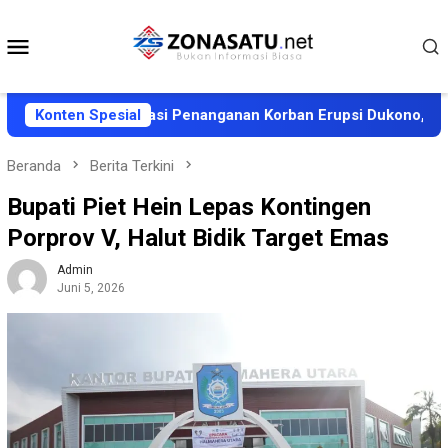
Loncat
ke
Menu
konten
Mobile
apura Apresiasi Penanganan Korban Erupsi Dukono, Halut Siap
Konten Spesial
Beranda
Berita Terkini
Bupati Piet Hein Lepas Kontingen
Porprov V, Halut Bidik Target Emas
Admin
Juni 5, 2026