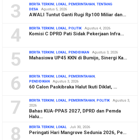
3
BERITA TERKINI
,
LOKAL
,
PEMERINTAHAN
,
TENTANG
DESA
Agustus 5, 2026
AWALI Tuntut Ganti Rugi Rp100 Miliar dan…
4
BERITA TERKINI
,
LOKAL
,
POLITIK
Agustus 4, 2026
Komisi C DPRD Pati Sidak Pekerjaan Infra…
5
BERITA TERKINI
,
LOKAL
,
PENDIDIKAN
Agustus 3, 2026
Mahasiswa UP45 KKN di Bumijo, Sinergi Ka…
6
BERITA TERKINI
,
LOKAL
,
PEMERINTAHAN
,
PENDIDIKAN
Agustus 3, 2026
60 Calon Paskibraka Halut Ikuti Diklat, …
7
BERITA TERKINI
,
LOKAL
,
PEMERINTAHAN
,
POLITIK
Agustus 3,
2026
Bahas KUA-PPAS 2027, DPRD dan Pemda
Halu…
8
BERITA TERKINI
,
LOKAL
Juli 30, 2026
Peringati Hari Mangrove Sedunia 2026, Pe…