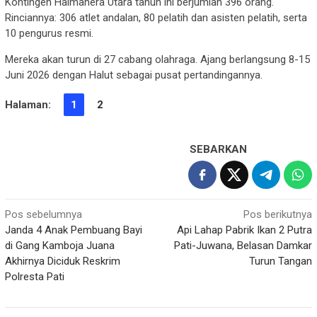
Kontingen Halmahera Utara tahun ini berjumlah 396 orang.
Rinciannya: 306 atlet andalan, 80 pelatih dan asisten pelatih, serta
10 pengurus resmi.
Mereka akan turun di 27 cabang olahraga. Ajang berlangsung 8-15
Juni 2026 dengan Halut sebagai pusat pertandingannya.
Halaman:
1
2
SEBARKAN
Navigasi
Pos sebelumnya
Pos berikutnya
Janda 4 Anak Pembuang Bayi
Api Lahap Pabrik Ikan 2 Putra
pos
di Gang Kamboja Juana
Pati-Juwana, Belasan Damkar
Akhirnya Diciduk Reskrim
Turun Tangan
Polresta Pati