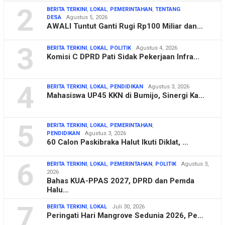
2
BERITA TERKINI
,
LOKAL
,
PEMERINTAHAN
,
TENTANG
DESA
Agustus 5, 2026
AWALI Tuntut Ganti Rugi Rp100 Miliar dan…
3
BERITA TERKINI
,
LOKAL
,
POLITIK
Agustus 4, 2026
Komisi C DPRD Pati Sidak Pekerjaan Infra…
4
BERITA TERKINI
,
LOKAL
,
PENDIDIKAN
Agustus 3, 2026
Mahasiswa UP45 KKN di Bumijo, Sinergi Ka…
5
BERITA TERKINI
,
LOKAL
,
PEMERINTAHAN
,
PENDIDIKAN
Agustus 3, 2026
60 Calon Paskibraka Halut Ikuti Diklat, …
6
BERITA TERKINI
,
LOKAL
,
PEMERINTAHAN
,
POLITIK
Agustus 3,
2026
Bahas KUA-PPAS 2027, DPRD dan Pemda
Halu…
7
BERITA TERKINI
,
LOKAL
Juli 30, 2026
Peringati Hari Mangrove Sedunia 2026, Pe…