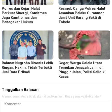
Polres dan Kejari Halut
Resmob Canga Polres Halut
Perkuat Sinergi, Komitmen
Amankan Pelaku Curanmor
Jaga Kamtibmas dan
dan 5 Unit Barang Bukti di
Penegakan Hukum
Tobelo
Rahmat Nugroho Divonis Lebih
Geger, Warga Galela Utara
Ringan, Hakim: Tidak Terbukti
Temukan Jenazah Janin di
Jual Data Pribadi
Pinggir Jalan, Polisi Selidiki
Kasus
Tinggalkan Balasan
Alamat email Anda tidak akan dipublikasikan.
Ruas yang wajib ditandai
*