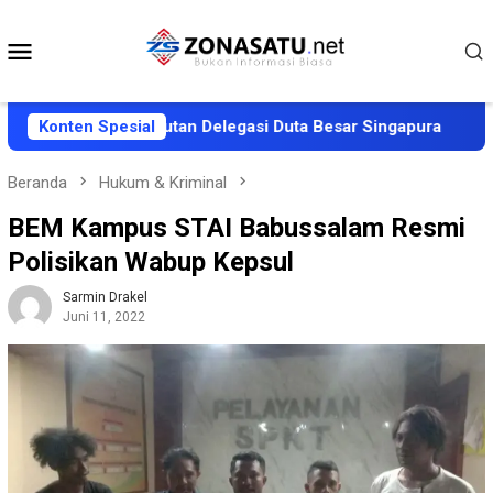
Loncat
ke
Menu
konten
Mobile
kan Penyambutan Delegasi Duta Besar Singapura
Konten Spesial
AWALI
Beranda
Hukum & Kriminal
BEM Kampus STAI Babussalam Resmi
Polisikan Wabup Kepsul
Sarmin Drakel
Juni 11, 2022