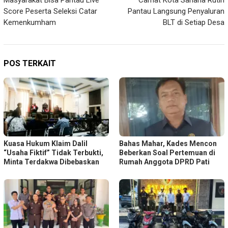
Masyarakat Bisa Pantau Live
Camat Kota Sanana Rutin
pos
Score Peserta Seleksi Catar
Pantau Langsung Penyaluran
Kemenkumham
BLT di Setiap Desa
POS TERKAIT
Kuasa Hukum Klaim Dalil
Bahas Mahar, Kades Mencon
“Usaha Fiktif” Tidak Terbukti,
Beberkan Soal Pertemuan di
Minta Terdakwa Dibebaskan
Rumah Anggota DPRD Pati