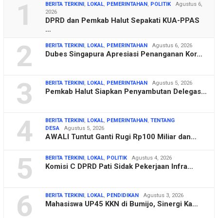
1
BERITA TERKINI
,
LOKAL
,
PEMERINTAHAN
,
POLITIK
Agustus 6,
2026
DPRD dan Pemkab Halut Sepakati KUA-PPAS
…
2
BERITA TERKINI
,
LOKAL
,
PEMERINTAHAN
Agustus 6, 2026
Dubes Singapura Apresiasi Penanganan Kor…
3
BERITA TERKINI
,
LOKAL
,
PEMERINTAHAN
Agustus 5, 2026
Pemkab Halut Siapkan Penyambutan Delegas…
4
BERITA TERKINI
,
LOKAL
,
PEMERINTAHAN
,
TENTANG
DESA
Agustus 5, 2026
AWALI Tuntut Ganti Rugi Rp100 Miliar dan…
5
BERITA TERKINI
,
LOKAL
,
POLITIK
Agustus 4, 2026
Komisi C DPRD Pati Sidak Pekerjaan Infra…
6
BERITA TERKINI
,
LOKAL
,
PENDIDIKAN
Agustus 3, 2026
Mahasiswa UP45 KKN di Bumijo, Sinergi Ka…