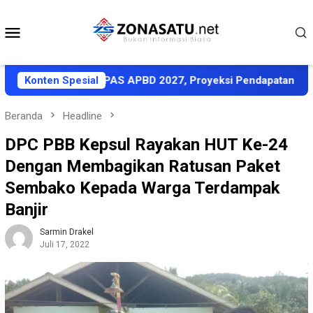
Loncat
ke
Menu
konten
Mobile
akati KUA-PPAS APBD 2027, Proyeksi Pendapatan Rp1,8 Trili
Konten Spesial
Beranda
Headline
DPC PBB Kepsul Rayakan HUT Ke-24
Dengan Membagikan Ratusan Paket
Sembako Kepada Warga Terdampak
Banjir
Sarmin Drakel
Juli 17, 2022