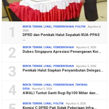
1
BERITA TERKINI
,
LOKAL
,
PEMERINTAHAN
,
POLITIK
Agustus 6,
2026
DPRD dan Pemkab Halut Sepakati KUA-PPAS
…
2
BERITA TERKINI
,
LOKAL
,
PEMERINTAHAN
Agustus 6, 2026
Dubes Singapura Apresiasi Penanganan Kor…
3
BERITA TERKINI
,
LOKAL
,
PEMERINTAHAN
Agustus 5, 2026
Pemkab Halut Siapkan Penyambutan Delegas…
4
BERITA TERKINI
,
LOKAL
,
PEMERINTAHAN
,
TENTANG
DESA
Agustus 5, 2026
AWALI Tuntut Ganti Rugi Rp100 Miliar dan…
5
BERITA TERKINI
,
LOKAL
,
POLITIK
Agustus 4, 2026
Komisi C DPRD Pati Sidak Pekerjaan Infra…