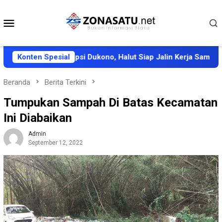
Loncat
ke
Menu
konten
Mobile
 Korban Erupsi Dukono, Halut Siap Jalin Kerja Sama
Konten Spesial
Pe
Beranda
Berita Terkini
Tumpukan Sampah Di Batas Kecamatan
Ini Diabaikan
Admin
September 12, 2022