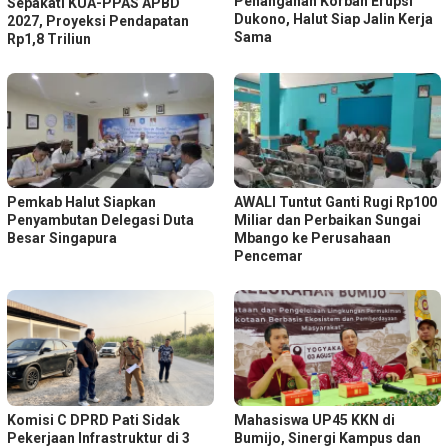
Penanganan Korban Erupsi
Sepakati KUA-PPAS APBD
Dukono, Halut Siap Jalin Kerja
2027, Proyeksi Pendapatan
Sama
Rp1,8 Triliun
Pemkab Halut Siapkan
AWALI Tuntut Ganti Rugi Rp100
Penyambutan Delegasi Duta
Miliar dan Perbaikan Sungai
Besar Singapura
Mbango ke Perusahaan
Pencemar
Komisi C DPRD Pati Sidak
Mahasiswa UP45 KKN di
Pekerjaan Infrastruktur di 3
Bumijo, Sinergi Kampus dan