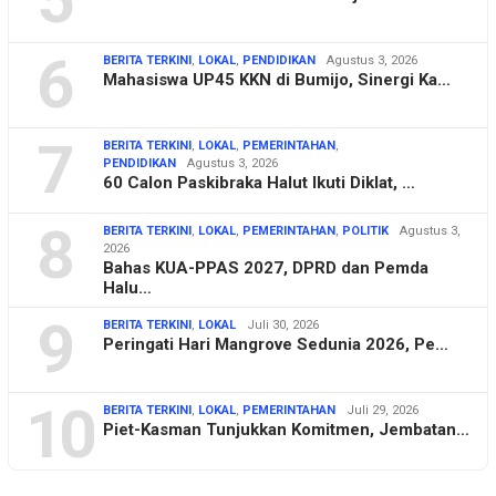
6
BERITA TERKINI
,
LOKAL
,
PENDIDIKAN
Agustus 3, 2026
Mahasiswa UP45 KKN di Bumijo, Sinergi Ka…
7
BERITA TERKINI
,
LOKAL
,
PEMERINTAHAN
,
PENDIDIKAN
Agustus 3, 2026
60 Calon Paskibraka Halut Ikuti Diklat, …
8
BERITA TERKINI
,
LOKAL
,
PEMERINTAHAN
,
POLITIK
Agustus 3,
2026
Bahas KUA-PPAS 2027, DPRD dan Pemda
Halu…
9
BERITA TERKINI
,
LOKAL
Juli 30, 2026
Peringati Hari Mangrove Sedunia 2026, Pe…
10
BERITA TERKINI
,
LOKAL
,
PEMERINTAHAN
Juli 29, 2026
Piet-Kasman Tunjukkan Komitmen, Jembatan…