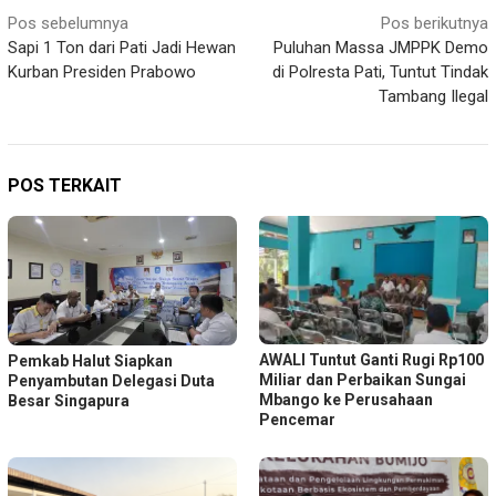
Navigasi
Pos sebelumnya
Pos berikutnya
Sapi 1 Ton dari Pati Jadi Hewan
Puluhan Massa JMPPK Demo
pos
Kurban Presiden Prabowo
di Polresta Pati, Tuntut Tindak
Tambang Ilegal
POS TERKAIT
AWALI Tuntut Ganti Rugi Rp100
Pemkab Halut Siapkan
Miliar dan Perbaikan Sungai
Penyambutan Delegasi Duta
Mbango ke Perusahaan
Besar Singapura
Pencemar