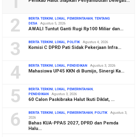
1
Pemkab Halut Siapkan Penyambutan Delegas…
2
BERITA TERKINI
,
LOKAL
,
PEMERINTAHAN
,
TENTANG
DESA
Agustus 5, 2026
AWALI Tuntut Ganti Rugi Rp100 Miliar dan…
3
BERITA TERKINI
,
LOKAL
,
POLITIK
Agustus 4, 2026
Komisi C DPRD Pati Sidak Pekerjaan Infra…
4
BERITA TERKINI
,
LOKAL
,
PENDIDIKAN
Agustus 3, 2026
Mahasiswa UP45 KKN di Bumijo, Sinergi Ka…
5
BERITA TERKINI
,
LOKAL
,
PEMERINTAHAN
,
PENDIDIKAN
Agustus 3, 2026
60 Calon Paskibraka Halut Ikuti Diklat, …
6
BERITA TERKINI
,
LOKAL
,
PEMERINTAHAN
,
POLITIK
Agustus 3,
2026
Bahas KUA-PPAS 2027, DPRD dan Pemda
Halu…