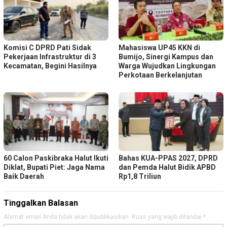
Komisi C DPRD Pati Sidak
Mahasiswa UP45 KKN di
Pekerjaan Infrastruktur di 3
Bumijo, Sinergi Kampus dan
Kecamatan, Begini Hasilnya
Warga Wujudkan Lingkungan
Perkotaan Berkelanjutan
60 Calon Paskibraka Halut Ikuti
Bahas KUA-PPAS 2027, DPRD
Diklat, Bupati Piet: Jaga Nama
dan Pemda Halut Bidik APBD
Baik Daerah
Rp1,8 Triliun
Tinggalkan Balasan
Alamat email Anda tidak akan dipublikasikan.
Ruas yang wajib ditandai
*