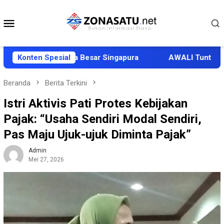
Loncat
ke
Menu
konten
Mobile
Delegasi Duta Besar Singapura
Konten Spesial
AWALI Tuntut Ganti Ru
Beranda
Berita Terkini
Istri Aktivis Pati Protes Kebijakan
Pajak: “Usaha Sendiri Modal Sendiri,
Pas Maju Ujuk-ujuk Diminta Pajak”
Admin
Mei 27, 2026