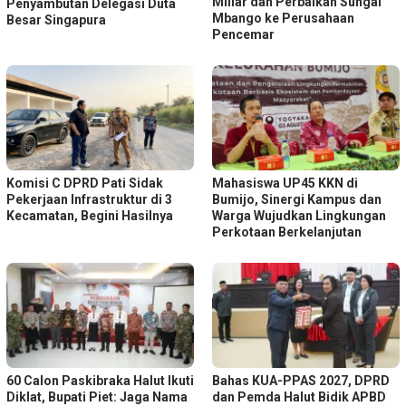
Miliar dan Perbaikan Sungai
Penyambutan Delegasi Duta
Mbango ke Perusahaan
Besar Singapura
Pencemar
Komisi C DPRD Pati Sidak
Mahasiswa UP45 KKN di
Pekerjaan Infrastruktur di 3
Bumijo, Sinergi Kampus dan
Kecamatan, Begini Hasilnya
Warga Wujudkan Lingkungan
Perkotaan Berkelanjutan
60 Calon Paskibraka Halut Ikuti
Bahas KUA-PPAS 2027, DPRD
Diklat, Bupati Piet: Jaga Nama
dan Pemda Halut Bidik APBD