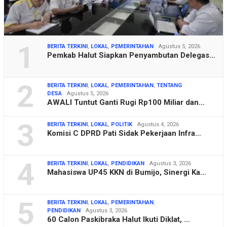
1
BERITA TERKINI
,
LOKAL
,
PEMERINTAHAN
Agustus 5, 2026
Pemkab Halut Siapkan Penyambutan Delegas…
2
BERITA TERKINI
,
LOKAL
,
PEMERINTAHAN
,
TENTANG
DESA
Agustus 5, 2026
AWALI Tuntut Ganti Rugi Rp100 Miliar dan…
3
BERITA TERKINI
,
LOKAL
,
POLITIK
Agustus 4, 2026
Komisi C DPRD Pati Sidak Pekerjaan Infra…
4
BERITA TERKINI
,
LOKAL
,
PENDIDIKAN
Agustus 3, 2026
Mahasiswa UP45 KKN di Bumijo, Sinergi Ka…
5
BERITA TERKINI
,
LOKAL
,
PEMERINTAHAN
,
PENDIDIKAN
Agustus 3, 2026
60 Calon Paskibraka Halut Ikuti Diklat, …