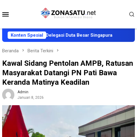
Loncat
ke
Menu
konten
Mobile
Penyambutan Delegasi Duta Besar Singapura
Konten Spesial
AWALI Tun
Beranda
Berita Terkini
Kawal Sidang Pentolan AMPB, Ratusan
Masyarakat Datangi PN Pati Bawa
Keranda Matinya Keadilan
Admin
Januari 8, 2026