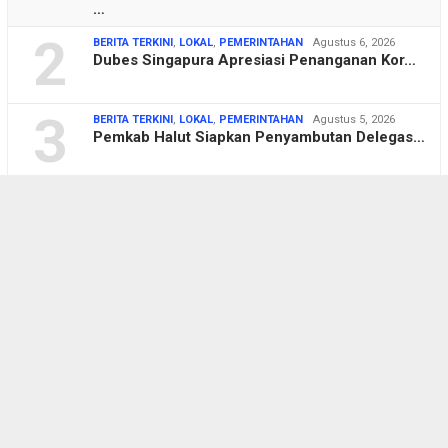
…
2
BERITA TERKINI
,
LOKAL
,
PEMERINTAHAN
Agustus 6, 2026
Dubes Singapura Apresiasi Penanganan Kor…
3
BERITA TERKINI
,
LOKAL
,
PEMERINTAHAN
Agustus 5, 2026
Pemkab Halut Siapkan Penyambutan Delegas…
4
BERITA TERKINI
,
LOKAL
,
PEMERINTAHAN
,
TENTANG
DESA
Agustus 5, 2026
AWALI Tuntut Ganti Rugi Rp100 Miliar dan…
5
BERITA TERKINI
,
LOKAL
,
POLITIK
Agustus 4, 2026
Komisi C DPRD Pati Sidak Pekerjaan Infra…
6
BERITA TERKINI
,
LOKAL
,
PENDIDIKAN
Agustus 3, 2026
Mahasiswa UP45 KKN di Bumijo, Sinergi Ka…
BERITA TERKINI
,
LOKAL
,
PEMERINTAHAN
,
PENDIDIKAN
Agustus 3, 2026