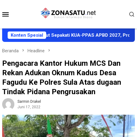
Loncat
ke
Menu
konten
Mobile
 Pemkab Halut Sepakati KUA-PPAS APBD 2027, Proyeksi Penda
Konten Spesial
Beranda
Headline
Pengacara Kantor Hukum MCS Dan
Rekan Adukan Oknum Kadus Desa
Fagudu Ke Polres Sula Atas dugaan
Tindak Pidana Pengrusakan
Sarmin Drakel
Juni 17, 2022