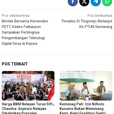
Navigasi
Pos sebelumnya
Pos berikutnya
Bimtek Bersama Kemendes
Perades Di Tlogorejo Berlanjut
pos
PDTT, Kades Fatkauyon
Ke PTUN Semarang
Sampaikan Pentingnya
Pengembangan Teknologi
Digital Desa di Kepsul
POS TERKAIT
Harga BBM Nelayan Turun 50%,
Kemenag Pati: Izin Ndholo
Chandra: Aspirasi Nelayan
Kusumo Bukan Wewenang
Dikabulkan Presiden
Kami, Kami Fasilitasi Santri