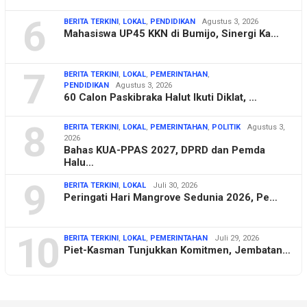
6
BERITA TERKINI
,
LOKAL
,
PENDIDIKAN
Agustus 3, 2026
Mahasiswa UP45 KKN di Bumijo, Sinergi Ka…
7
BERITA TERKINI
,
LOKAL
,
PEMERINTAHAN
,
PENDIDIKAN
Agustus 3, 2026
60 Calon Paskibraka Halut Ikuti Diklat, …
8
BERITA TERKINI
,
LOKAL
,
PEMERINTAHAN
,
POLITIK
Agustus 3,
2026
Bahas KUA-PPAS 2027, DPRD dan Pemda
Halu…
9
BERITA TERKINI
,
LOKAL
Juli 30, 2026
Peringati Hari Mangrove Sedunia 2026, Pe…
10
BERITA TERKINI
,
LOKAL
,
PEMERINTAHAN
Juli 29, 2026
Piet-Kasman Tunjukkan Komitmen, Jembatan…