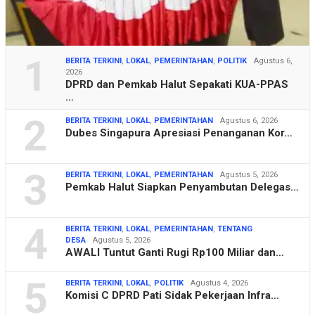
1
BERITA TERKINI
,
LOKAL
,
PEMERINTAHAN
,
POLITIK
Agustus 6,
2026
DPRD dan Pemkab Halut Sepakati KUA-PPAS
…
2
BERITA TERKINI
,
LOKAL
,
PEMERINTAHAN
Agustus 6, 2026
Dubes Singapura Apresiasi Penanganan Kor…
3
BERITA TERKINI
,
LOKAL
,
PEMERINTAHAN
Agustus 5, 2026
Pemkab Halut Siapkan Penyambutan Delegas…
4
BERITA TERKINI
,
LOKAL
,
PEMERINTAHAN
,
TENTANG
DESA
Agustus 5, 2026
AWALI Tuntut Ganti Rugi Rp100 Miliar dan…
5
BERITA TERKINI
,
LOKAL
,
POLITIK
Agustus 4, 2026
Komisi C DPRD Pati Sidak Pekerjaan Infra…