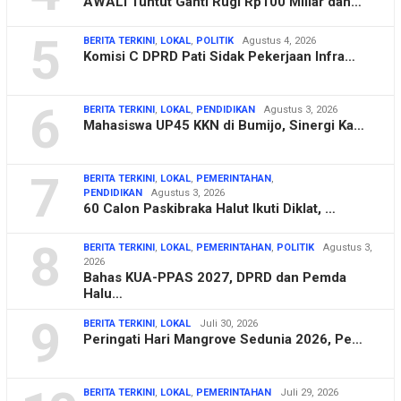
AWALI Tuntut Ganti Rugi Rp100 Miliar dan…
5
BERITA TERKINI
,
LOKAL
,
POLITIK
Agustus 4, 2026
Komisi C DPRD Pati Sidak Pekerjaan Infra…
6
BERITA TERKINI
,
LOKAL
,
PENDIDIKAN
Agustus 3, 2026
Mahasiswa UP45 KKN di Bumijo, Sinergi Ka…
7
BERITA TERKINI
,
LOKAL
,
PEMERINTAHAN
,
PENDIDIKAN
Agustus 3, 2026
60 Calon Paskibraka Halut Ikuti Diklat, …
8
BERITA TERKINI
,
LOKAL
,
PEMERINTAHAN
,
POLITIK
Agustus 3,
2026
Bahas KUA-PPAS 2027, DPRD dan Pemda
Halu…
9
BERITA TERKINI
,
LOKAL
Juli 30, 2026
Peringati Hari Mangrove Sedunia 2026, Pe…
BERITA TERKINI
,
LOKAL
,
PEMERINTAHAN
Juli 29, 2026