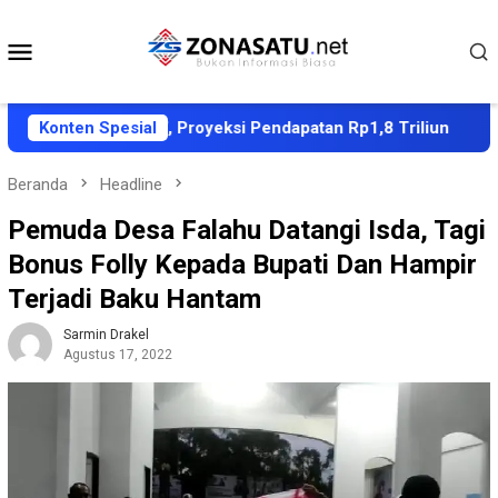
Loncat
ke
Menu
konten
Mobile
S APBD 2027, Proyeksi Pendapatan Rp1,8 Triliun
Konten Spesial
Dube
Beranda
Headline
Pemuda Desa Falahu Datangi Isda, Tagi
Bonus Folly Kepada Bupati Dan Hampir
Terjadi Baku Hantam
Sarmin Drakel
Agustus 17, 2022