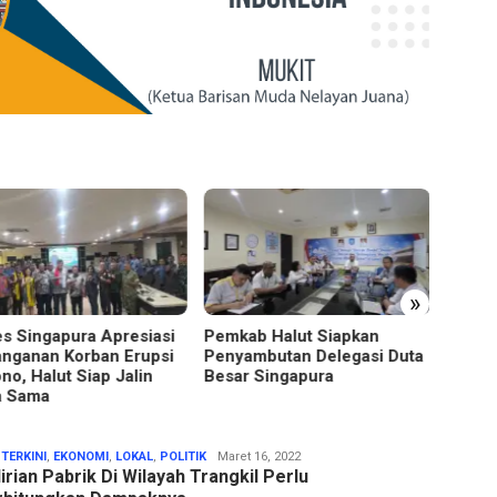
»
ab Halut Siapkan
AWALI Tuntut Ganti Rugi
Komisi
ambutan Delegasi Duta
Rp100 Miliar dan Perbaikan
Pekerj
r Singapura
Sungai Mbango ke
Kecama
Perusahaan Pencemar
Admin
 TERKINI
,
EKONOMI
,
LOKAL
,
POLITIK
Maret 16, 2022
rian Pabrik Di Wilayah Trangkil Perlu