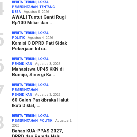
4
BERITA TERKINI
,
LOKAL
,
PEMERINTAHAN
,
TENTANG
DESA
Agustus 5, 2026
AWALI Tuntut Ganti Rugi
Rp100 Miliar dan…
5
BERITA TERKINI
,
LOKAL
,
POLITIK
Agustus 4, 2026
Komisi C DPRD Pati Sidak
Pekerjaan Infra…
6
BERITA TERKINI
,
LOKAL
,
PENDIDIKAN
Agustus 3, 2026
Mahasiswa UP45 KKN di
Bumijo, Sinergi Ka…
7
BERITA TERKINI
,
LOKAL
,
PEMERINTAHAN
,
PENDIDIKAN
Agustus 3, 2026
60 Calon Paskibraka Halut
Ikuti Diklat, …
8
BERITA TERKINI
,
LOKAL
,
PEMERINTAHAN
,
POLITIK
Agustus 3,
2026
Bahas KUA-PPAS 2027,
DPRD dan Pemda Halu…