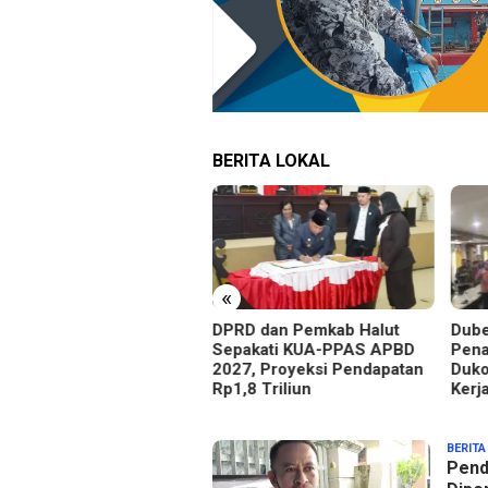
BERITA LOKAL
«
RD dan Pemkab Halut
Dubes Singapura Apresiasi
Pemk
pakati KUA-PPAS APBD
Penanganan Korban Erupsi
Peny
7, Proyeksi Pendapatan
Dukono, Halut Siap Jalin
Besa
,8 Triliun
Kerja Sama
ZONA
BERITA
SATU
Pendi