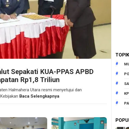
TOPI
M
lut Sepakati KUA-PPAS APBD
PO
patan Rp1,8 Triliun
SA
aten Halmahera Utara resmi menyetujui dan
KP
 Kebijakan
Baca Selengkapnya
PA
POPU