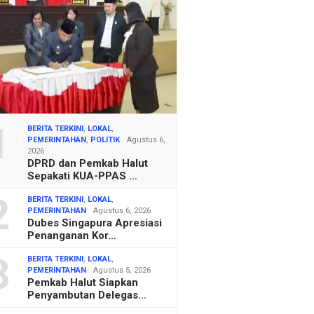
1
BERITA TERKINI
,
LOKAL
,
PEMERINTAHAN
,
POLITIK
Agustus 6,
2026
DPRD dan Pemkab Halut
Sepakati KUA-PPAS …
2
BERITA TERKINI
,
LOKAL
,
PEMERINTAHAN
Agustus 6, 2026
Dubes Singapura Apresiasi
Penanganan Kor…
3
BERITA TERKINI
,
LOKAL
,
PEMERINTAHAN
Agustus 5, 2026
Pemkab Halut Siapkan
Penyambutan Delegas…